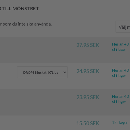
R TILL MÖNSTRET
hör som du inte ska använda.
27.95 SEK
Fler än 40
st i lager
24.95 SEK
Fler än 40
st i lager
23.95 SEK
Fler än 40
st i lager
15.50 SEK
18 i lager