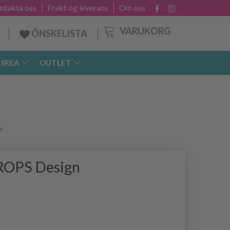
ntakta oss
Frakt og leverans
Om oss
VARUKORG
ÖNSKELISTA
SREA
OUTLET
n
ROPS Design