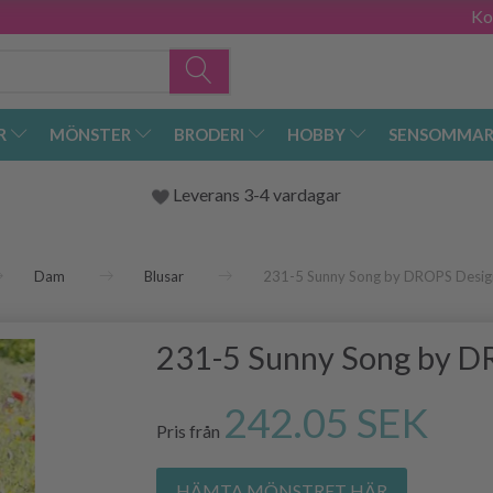
Ko
R
MÖNSTER
BRODERI
HOBBY
SENSOMMAR
Leverans 3-4 vardagar
Dam
Blusar
231-5 Sunny Song by DROPS Desig
231-5 Sunny Song by D
242.05 SEK
Pris från
HÄMTA MÖNSTRET HÄR