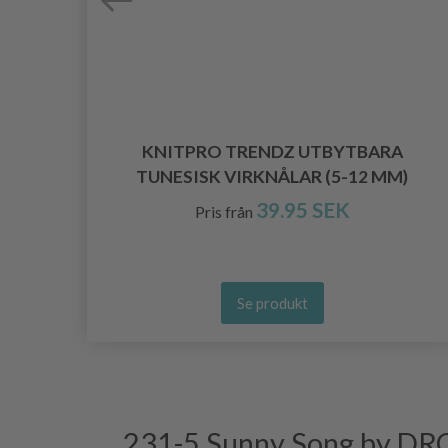
S
KNITPRO TRENDZ UTBYTBARA
TUNESISK VIRKNÅLAR (5-12 MM)
39.95 SEK
Pris från
Se produkt
231-5 Sunny Song by DR