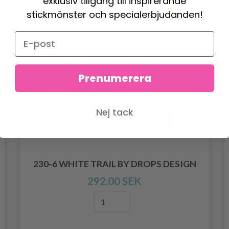
exklusiv tillgång till inspirerande
stickmönster och specialerbjudanden!
Prenumerera
Nej tack
230-6 WHITE TRAIL BY DROPS DESIGN
292.00 SEK