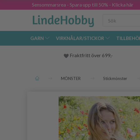
Sensommarsrea - Spara upp till 50% - Klicka här
GARN
VIRKNÅLAR/STICKOR
TILLBEHÖ
Fraktfritt över 699,-
MÖNSTER
Stickmönster