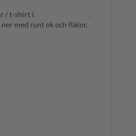
 / t-shirt i
DROPS MUSKAT
.
 ner med runt ok och flätor.