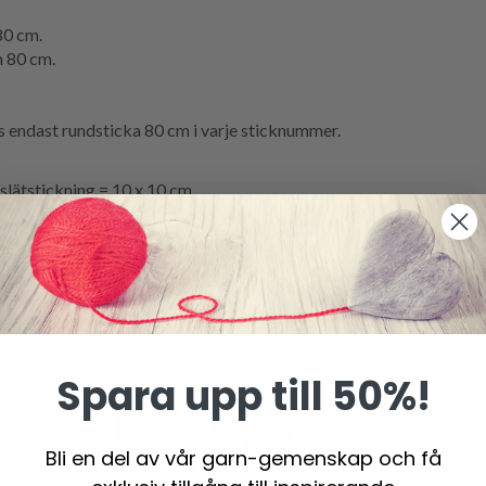
0 cm.
 80 cm.
ndast rundsticka 80 cm i varje sticknummer.
lätstickning = 10 x 10 cm.
erade. Får du för många maskor på 10 cm, byt till tjockare sticko
Spara upp till 50%!
Bli en del av vår garn-gemenskap och få