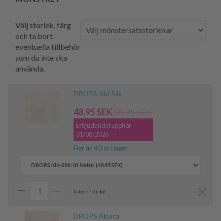
Välj storlek, färg
och ta bort
eventuella tillbehör
som du inte ska
använda.
DROPS Kid-Silk
48.95 SEK
55.95 SEK
Erbjudandet upphör
31/08/2026
Fler än 40 st i lager
Ta bort från kit
DROPS Alpaca