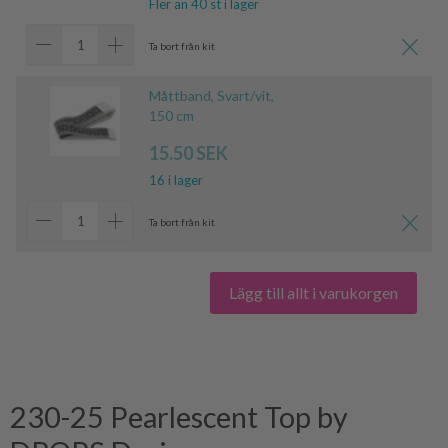
Fler än 40 st i lager
Ta bort från kit
Måttband, Svart/vit,
150 cm
15.50 SEK
16 i lager
Ta bort från kit
Lägg till allt i varukorgen
230-25 Pearlescent Top by