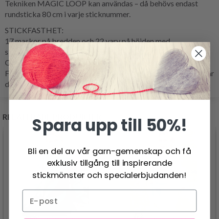
Tekniken MAGIC LOOP kan användas – då behövs endast
rundsticka 80 cm i varje sticknummer.
STICKFASTHET:
17 maskor på bredden och 22 varv på höjden med
slätstickning och 1 tråd i varje kvalitet = 10 x 10 cm.
OBS: Kom ihåg att sticknumren endast är rekommenderade.
Får du för många maskor på 10 cm, byt till tjockare stickor. Får
du för få maskor på 10 cm, byt till tunnare stickor.
RELATERADE PRODUKTER
Spara upp till 50%!
Bli en del av vår garn-gemenskap och få
exklusiv tillgång till inspirerande
stickmönster och specialerbjudanden!