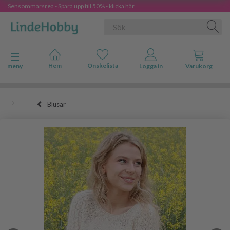
Sensommarsrea - Spara upp till 50% - klicka här
Ändra navigering
meny
Blusar