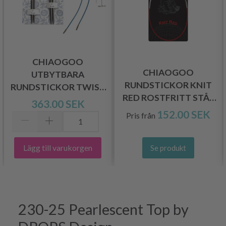
CHIAOGOO
CHIAOGOO
UTBYTBARA
RUNDSTICKOR KNIT
RUNDSTICKOR TWIST
RED ROSTFRITT STÅL
SHORT COMBO PAKET
363.00 SEK
(23-100 CM)
152.00 SEK
Pris från
Lägg till varukorgen
Se produkt
230-25 Pearlescent Top by