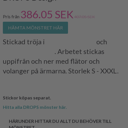
386.05 SEK
Pris från
407.05 SEK
HÄMTA MÖNSTRET HÄR
Stickad tröja i
DROPS ALPACA
och
DROPS KID-SILK
. Arbetet stickas
uppifrån och ner med flätor och
volanger på ärmarna. Storlek S - XXXL.
Stickor köpas separat.
Hitta alla DROPS mönster här.
HÄRUNDER HITTAR DU ALLT DU BEHÖVER TILL
MÖNSTRET