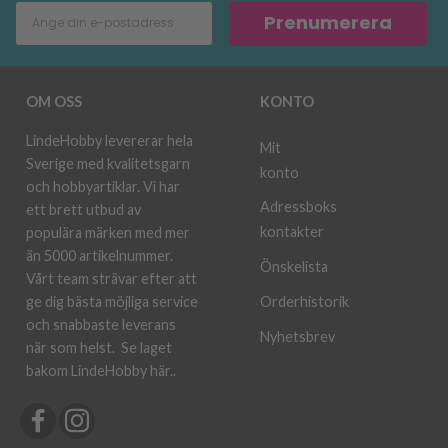
Prenumerera
OM OSS
KONTO
LindeHobby levererar hela
Mit
Sverige med kvalitetsgarn
konto
och hobbyartiklar. Vi har
Adressboks
ett brett utbud av
kontakter
populära märken med mer
än 5000 artikelnummer.
Önskelista
Vårt team strävar efter att
ge dig bästa möjliga service
Orderhistorik
och snabbaste leverans
Nyhetsbrev
när som helst.
Se laget
bakom LindeHobby här.
.