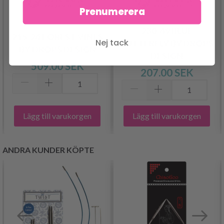
Prenumerera
230-49 BLUE
215-24 FOREST VINES
Nej tack
BUTTERFLY BY DROPS
BY DROPS DESIGN
DESIGN
509.00 SEK
207.00 SEK
Lägg till varukorgen
Lägg till varukorgen
ANDRA KUNDER KÖPTE