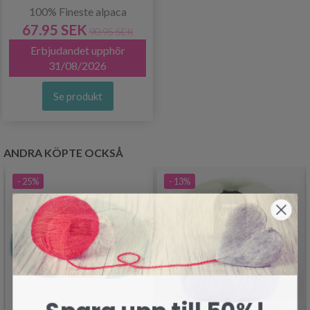
100% Fineste alpaca
67.95 SEK
90.95 SEK
Erbjudandet upphör
31/08/2026
Se produkt
ANDRA KÖPTE OCKSÅ
- 25%
- 13%
Spara upp till 50%!