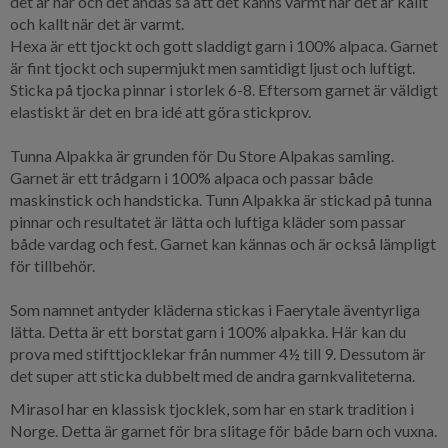
det är hår och det andas så att det känns varmt när det är kallt
och kallt när det är varmt.
Hexa är ett tjockt och gott sladdigt garn i 100% alpaca. Garnet
är fint tjockt och supermjukt men samtidigt ljust och luftigt.
Sticka på tjocka pinnar i storlek 6-8. Eftersom garnet är väldigt
elastiskt är det en bra idé att göra stickprov.
Tunna Alpakka är grunden för Du Store Alpakas samling.
Garnet är ett trådgarn i 100% alpaca och passar både
maskinstick och handsticka. Tunn Alpakka är stickad på tunna
pinnar och resultatet är lätta och luftiga kläder som passar
både vardag och fest. Garnet kan kännas och är också lämpligt
för tillbehör.
Som namnet antyder kläderna stickas i Faerytale äventyrliga
lätta. Detta är ett borstat garn i 100% alpakka. Här kan du
prova med stifttjocklekar från nummer 4½ till 9. Dessutom är
det super att sticka dubbelt med de andra garnkvaliteterna.
Mirasol har en klassisk tjocklek, som har en stark tradition i
Norge. Detta är garnet för bra slitage för både barn och vuxna.