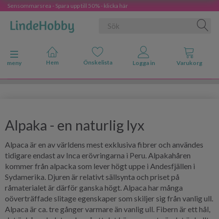
Sensommarsrea - Spara upp till 50% - klicka här
Ändra navigering
meny
Alpaka - en naturlig lyx
Alpaca är en av världens mest exklusiva fibrer och användes
tidigare endast av Inca erövringarna i Peru. Alpakahåren
kommer från alpacka som lever högt uppe i Andesfjällen i
Sydamerika. Djuren är relativt sällsynta och priset på
råmaterialet är därför ganska högt. Alpaca har många
oöverträffade slitage egenskaper som skiljer sig från vanlig ull.
Alpaca är ca. tre gånger varmare än vanlig ull. Fibern är ett hål,