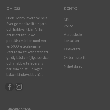
OM OSS
KONTO
LindeHobby levererar hela
Mit
Sverige med kvalitetsgarn
konto
och hobbyartiklar. Vi har
Adressboks
ett brett utbud av
kontakter
populära märken med mer
än 5000 artikelnummer.
Önskelista
Vårt team strävar efter att
ge dig bästa möjliga service
Orderhistorik
och snabbaste leverans
Nyhetsbrev
när som helst.
Se laget
bakom LindeHobby här.
.
INFORMATION