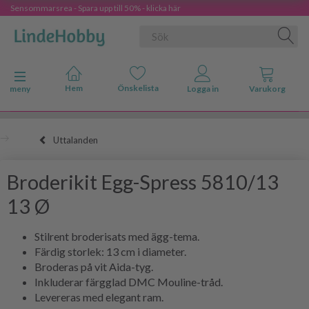
Sensommarsrea - Spara upp till 50% - klicka här
Ändra navigering
meny
Uttalanden
Broderikit Egg-Spress 5810/13
13 Ø
Stilrent broderisats med ägg-tema.
Färdig storlek: 13 cm i diameter.
Broderas på vit Aida-tyg.
Inkluderar färgglad DMC Mouline-tråd.
Levereras med elegant ram.