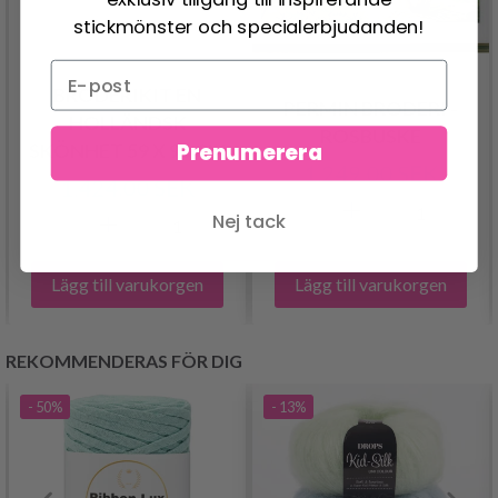
stickmönster och specialerbjudanden!
BRODERIKIT EN
PERMIN BRODERI -
HOLLÄNDSK
ROSBUSKE
Prenumerera
SKÖNHET 59 X 96 CM
1,249.00 SEK
1,424.00 SEK
Nej tack
Lägg till varukorgen
Lägg till varukorgen
REKOMMENDERAS FÖR DIG
- 50%
- 13%