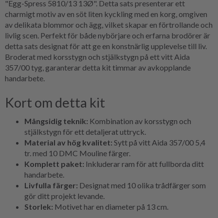
"Egg-Spress 5810/13 13Ø". Detta sats presenterar ett
charmigt motiv av en söt liten kyckling med en korg, omgiven
av delikata blommor och ägg, vilket skapar en förtrollande och
livlig scen. Perfekt för både nybörjare och erfarna brodörer är
detta sats designat för att ge en konstnärlig upplevelse till liv.
Broderat med korsstygn och stjälkstygn på ett vitt Aida
357/00 tyg, garanterar detta kit timmar av avkopplande
handarbete.
Kort om detta kit
Mångsidig teknik:
Kombination av korsstygn och
stjälkstygn för ett detaljerat uttryck.
Material av hög kvalitet:
Sytt på vitt Aida 357/00 5,4
tr. med 10 DMC Mouline färger.
Komplett paket:
Inkluderar ram för att fullborda ditt
handarbete.
Livfulla färger:
Designat med 10 olika trådfärger som
gör ditt projekt levande.
Storlek:
Motivet har en diameter på 13 cm.