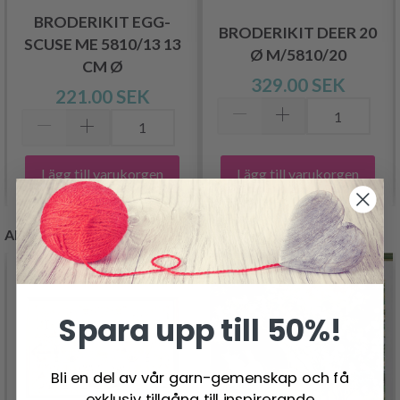
BRODERIKIT EGG-
BRODERIKIT DEER 20
SCUSE ME 5810/13 13
Ø M/5810/20
CM Ø
329.00 SEK
221.00 SEK
Lägg till varukorgen
Lägg till varukorgen
ANDRA KUNDER KÖPTE
Spara upp till 50%!
Bli en del av vår garn-gemenskap och få
exklusiv tillgång till inspirerande