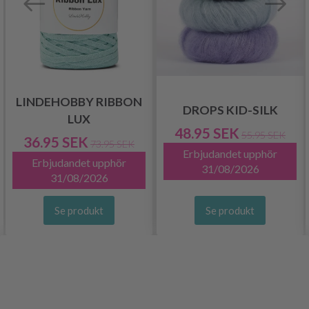
LINDEHOBBY RIBBON
DROPS KID-SILK
LUX
48.95 SEK
55.95 SEK
36.95 SEK
73.95 SEK
Erbjudandet upphör
Erbjudandet upphör
31/08/2026
31/08/2026
Se produkt
Se produkt