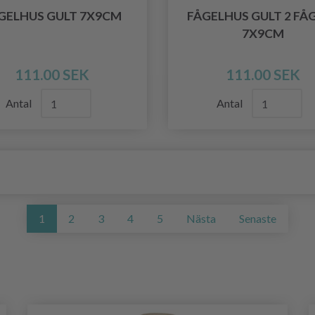
GELHUS GULT 7X9CM
FÅGELHUS GULT 2 FÅ
7X9CM
111.00 SEK
111.00 SEK
Antal
Antal
1
2
3
4
5
Nästa
Senaste