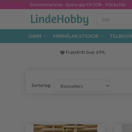
Sensommarsrea - Spara upp till 50% - Klicka här
GARN
VIRKNÅLAR/STICKOR
TILLBEHÖ
Fraktfritt över 699,-
Sortering: