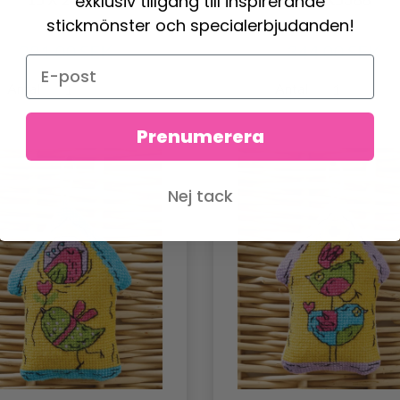
exklusiv tillgång till inspirerande
stickmönster och specialerbjudanden!
291.00 SEK
344.00 SEK
Antal
Antal
Prenumerera
Nej tack