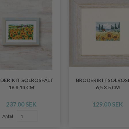
DERIKIT SOLROSFÄLT
BRODERIKIT SOLROS
18 X 13 CM
6,5 X 5 CM
237.00 SEK
129.00 SEK
Antal