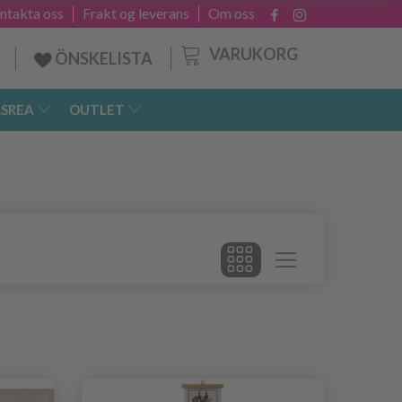
ntakta oss
Frakt og leverans
Om oss
VARUKORG
ÖNSKELISTA
SREA
OUTLET