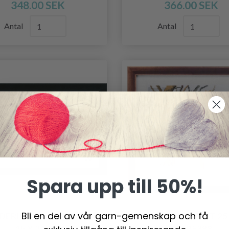
348.00 SEK
366.00 SEK
Antal
Antal
Spara upp till 50%!
Bli en del av vår garn-gemenskap och få
DERIKIT LANDSVÄGEN
BRODERIKIT HÄST 25 
15 X 24 CM
CM R5388