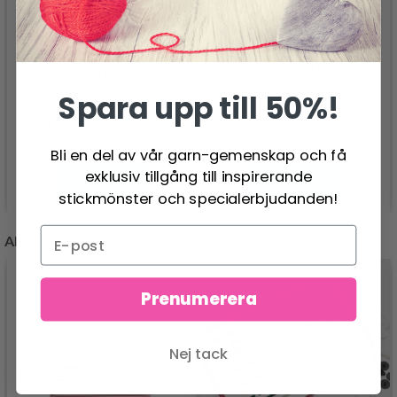
49-1 MARSHMALLOW
49-2 MARSHMALLOW
MORNING BY DROPS
MORNING CARDIGAN
DESIGN
BY DROPS DESIGN
Spara upp till 50%!
33.95 SEK
61.95 SEK
Pris från
Pris från
Bli en del av vår garn-gemenskap och få
exklusiv tillgång till inspirerande
Se produkt
Se produkt
stickmönster och specialerbjudanden!
ANDRA KUNDER KÖPTE
Prenumerera
Nej tack