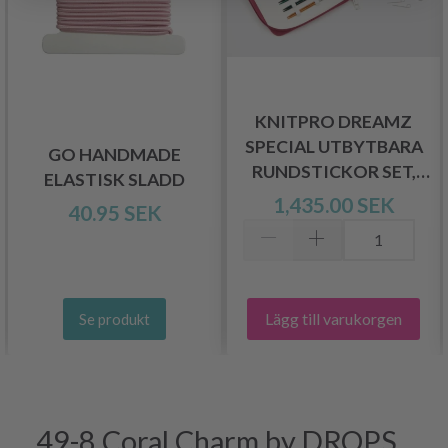
KNITPRO DREAMZ
SPECIAL UTBYTBARA
GO HANDMADE
RUNDSTICKOR SET,
ELASTISK SLADD
REGAL, 10 CM
1,435.00 SEK
40.95 SEK
Lägg till varukorgen
Se produkt
49-8 Coral Charm by DROPS