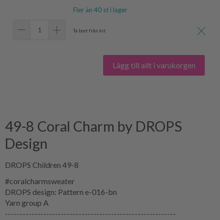
Fler än 40 st i lager
Ta bort från kit
Lägg till allt i varukorgen
49-8 Coral Charm by DROPS
Design
DROPS Children 49-8
#coralcharmsweater
DROPS design: Pattern e-016-bn
Yarn group
A
----------------------------------------------------------