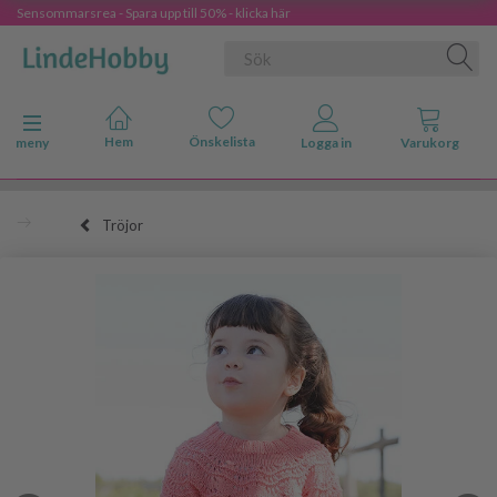
Sensommarsrea - Spara upp till 50% - klicka här
Ändra navigering
meny
Tröjor