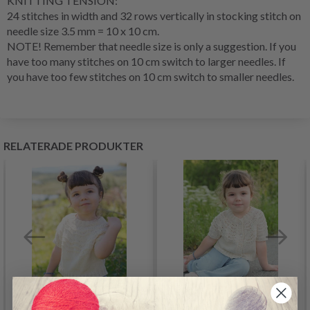
KNITTING TENSION
:
24 stitches in width and 32
rows
vertically in
stocking stitch
on
needle size 3.5 mm = 10 x 10 cm.
NOTE! Remember that needle size is only a suggestion. If you
have too many stitches on 10 cm switch to larger needles. If
you have too few stitches on 10 cm switch to smaller needles.
RELATERADE PRODUKTER