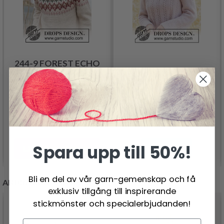
244-9 FOREST ECHO
267-10 ROSE PEARL
SWEATER BY DROPS
SWEATER BY DROPS
DESIGN
DESIGN
381.00 SEK
212.00 SEK
Pris från
Spara upp till 50%!
Lägg till varukorgen
Se produkt
Bli en del av vår garn-gemenskap och få
ANDRA KUNDER KÖPTE
exklusiv tillgång till inspirerande
stickmönster och specialerbjudanden!