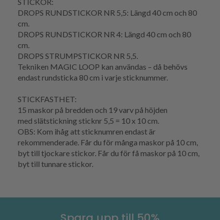
STICKOR:
DROPS RUNDSTICKOR NR 5,5: Längd 40 cm och 80
cm.
DROPS RUNDSTICKOR NR 4: Längd 40 cm och 80
cm.
DROPS STRUMPSTICKOR NR 5,5.
Tekniken
MAGIC LOOP
kan användas – då behövs
endast
rundsticka
80 cm i varje sticknummer.
STICKFASTHET
:
15 maskor på bredden och 19
varv
på höjden
med
slätstickning
sticknr 5,5 = 10 x 10 cm.
OBS: Kom ihåg att sticknumren endast är
rekommenderade. Får du för många maskor på 10 cm,
byt till tjockare stickor. Får du för få maskor på 10 cm,
byt till tunnare stickor.
Spara upp till 50%