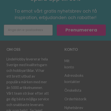
Ta emot vårt gratis nyhetsbrev och få
inspiration, erbjudanden och rabatter!
Prenumerera
OM OSS
KONTO
LindeHobby levererar hela
Mit
Sverige med kvalitetsgarn
konto
och hobbyartiklar. Vi har
Adressboks
ett brett utbud av
kontakter
populära märken med mer
än 5000 artikelnummer.
Önskelista
Vårt team strävar efter att
ge dig bästa möjliga service
Orderhistorik
och snabbaste leverans
Nyhetsbrev
när som helst.
Se laget