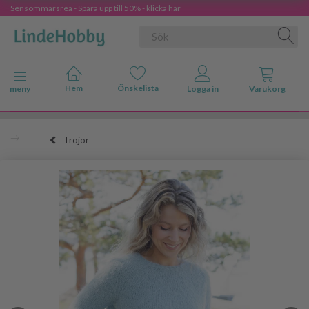
Sensommarsrea - Spara upp till 50% - klicka här
Ändra navigering
meny
Tröjor