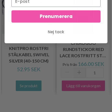
Prenumerera
Nej tack
CHIAOGOO
KNITPRO ROSTFRI
RUNDSTICKOR RED
STÅLKABEL SWIVEL
LACE ROSTFRITT STÅL
SILVER (40-150 CM)
(40–150 CM)
166.00 SEK
Pris från
52.95 SEK
Lägg till varukorgen
Se produkt