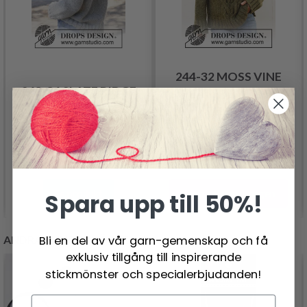
244-32 MOSS VINE
263-36 SLATE RIDGE
SWEATER BY DROPS
SWEATER BY DROPS
DESIGN
DESIGN
527.00 SEK
313.00 SEK
Pris från
Lägg till varukorgen
Se produkt
Spara upp till 50%!
Bli en del av vår garn-gemenskap och få
ANDRA KUNDER KÖPTE
exklusiv tillgång till inspirerande
stickmönster och specialerbjudanden!