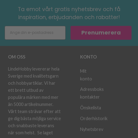
Ta emot vårt gratis nyhetsbrev och få
inspiration, erbjudanden och rabatter!
Prenumerera
OM OSS
KONTO
LindeHobby levererar hela
Mit
Sverige med kvalitetsgarn
konto
och hobbyartiklar. Vi har
Adressboks
ett brett utbud av
kontakter
populära märken med mer
än 5000 artikelnummer.
Önskelista
Vårt team strävar efter att
ge dig bästa möjliga service
Orderhistorik
och snabbaste leverans
Nyhetsbrev
när som helst.
Se laget