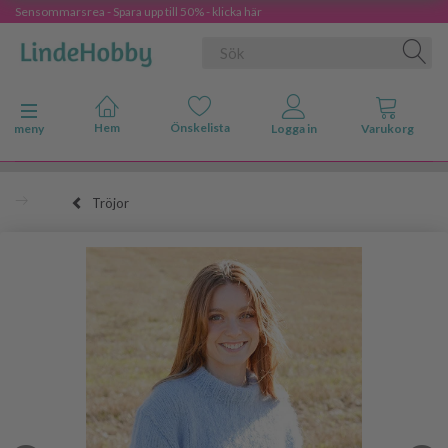
Sensommarsrea - Spara upp till 50% - klicka här
Ändra navigering
meny
Tröjor