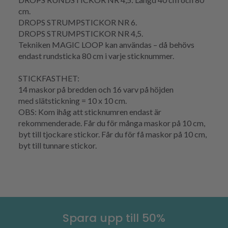
cm.
DROPS STRUMPSTICKOR NR 6.
DROPS STRUMPSTICKOR NR 4,5.
Tekniken
MAGIC LOOP
kan användas – då behövs
endast
rundsticka
80 cm i varje sticknummer.
STICKFASTHET
:
14 maskor på bredden och 16
varv
på höjden
med
slätstickning
= 10 x 10 cm.
OBS: Kom ihåg att sticknumren endast är
rekommenderade. Får du för många maskor på 10 cm,
byt till tjockare stickor. Får du för få maskor på 10 cm,
byt till tunnare stickor.
Spara upp till 50%