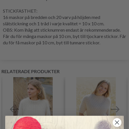
STICKFASTHET:
16 maskor på bredden och 20 varv på höjden med
slätstickning och 1 tråd i varje kvalitet = 10 x 10 cm.
OBS: Kom ihåg att sticknumren endast är rekommenderade.
Får du för många maskor på 10 cm, byt till tjockare stickor. Får
du för få maskor på 10 cm, byt till tunnare stickor.
RELATERADE PRODUKTER