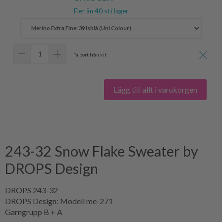
Fler än 40 st i lager
Ta bort från kit
Lägg till allt i varukorgen
243-32 Snow Flake Sweater by
DROPS Design
DROPS 243-32
DROPS Design: Modell me-271
Garngrupp B + A