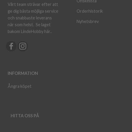
Önskelista
Vårt team strävar efter att
ge dig bästa möjliga service
Orderhistorik
och snabbaste leverans
Nyhetsbrev
när som helst.
Se laget
bakom LindeHobby här.
.
INFORMATION
Ångra köpet
HITTA OSS PÅ