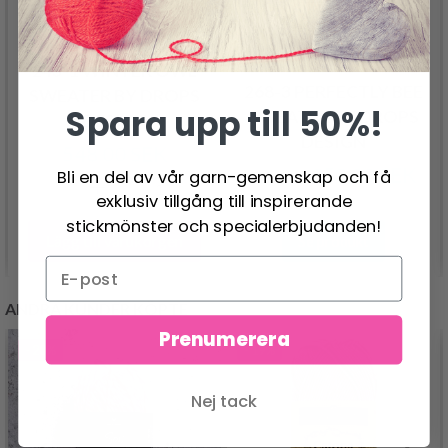
243-1 WINTER OWL
268-3 PERFECTLY BEE
SWEATER BY DROPS
Spara upp till 50%!
SWEATER BY DROPS
DESIGN
DESIGN
548.00 SEK
358.00 SEK
Bli en del av vår garn-gemenskap och få
Pris från
exklusiv tillgång till inspirerande
stickmönster och specialerbjudanden!
Lägg till varukorgen
Se produkt
ANDRA KUNDER KÖPTE
Prenumerera
- 20%
- 19%
Nej tack