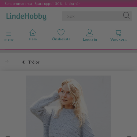
Sensommarsrea - Spara upp till 50% - klicka här
Ändra navigering
meny
Tröjor