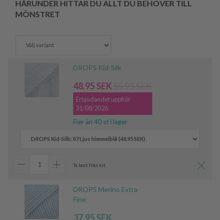
HÄRUNDER HITTAR DU ALLT DU BEHÖVER TILL
MÖNSTRET
DROPS Kid-Silk
48.95 SEK
55.95 SEK
Erbjudandet upphör
31/08/2026
Fler än 40 st i lager
Ta bort från kit
DROPS Merino Extra
Fine
37.95 SEK