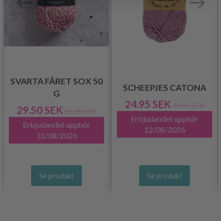
SVARTA FÅRET SOX 50
SCHEEPJES CATONA
G
24.95 SEK
30.95 SEK
29.50 SEK
36.95 SEK
Erbjudandet upphör
Erbjudandet upphör
12/08/2026
31/08/2026
Se produkt
Se produkt