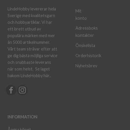
LindeHobby levererar hela
Mit
Sverige med kvalitetsgarn
konto
och hobbyartiklar. Vi har
Adressboks
ett brett utbud av
kontakter
populära märken med mer
än 5000 artikelnummer.
Önskelista
Vårt team strävar efter att
ge dig bästa möjliga service
Orderhistorik
och snabbaste leverans
Nyhetsbrev
när som helst.
Se laget
bakom LindeHobby här.
.
INFORMATION
Ångra köpet