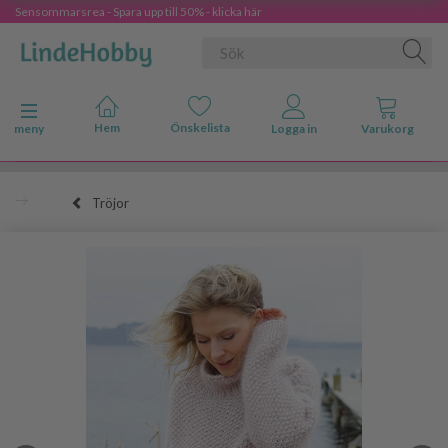
Sensommarsrea - Spara upp till 50% - klicka här
Ändra navigering
meny
Tröjor