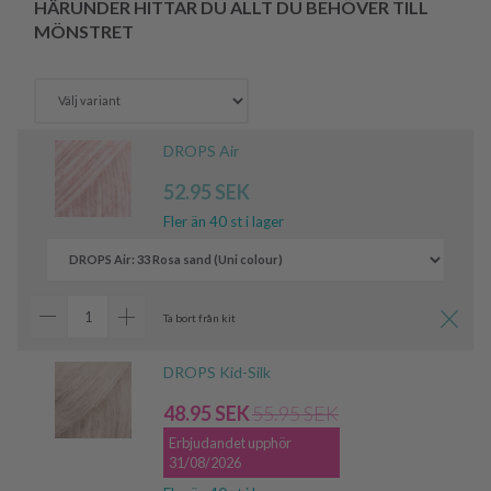
HÄRUNDER HITTAR DU ALLT DU BEHÖVER TILL
MÖNSTRET
DROPS Air
52.95 SEK
Fler än 40 st i lager
Ta bort från kit
DROPS Kid-Silk
48.95 SEK
55.95 SEK
Erbjudandet upphör
31/08/2026