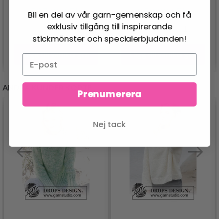
527.00 SEK
959.00 SEK
Bli en del av vår garn-gemenskap och få
exklusiv tillgång till inspirerande
stickmönster och specialerbjudanden!
Lägg till varukorgen
Lägg till varukorgen
ANDRA KUNDER KÖPTE
Prenumerera
Nej tack