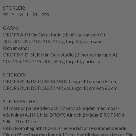
STORLEK:
XS - S - M - L - XL - XXL
GARN:
DROPS AIR från Garnstudio (tillhör garngrupp C)
300-300-350-400-400-450 g färg 33, rosa sand
Och använd:
DROPS KID-SILK från Garnstudio (tillhör garngrupp A)
200-225-250-275-300-325 g färg 40, pärlrosa
STICKOR:
DROPS RUNDSTICKOR NR 8: Längd 40 cm och 80 cm.
DROPS RUNDSTICKOR NR 6: Längd 40 cm och 80 cm.
STICKFASTHET:
11 maskor på bredden och 19 varv på höjden med moss-
stickning (A.1) i 1 tråd DROPS Air och 2 trådar DROPS Kid-
Silk = 10 x 10 cm.
OBS: Kom ihåg att sticknumren endast är rekommenderade.
Får du för många maskor på 10 cm, byt till tjockare stickor. Får