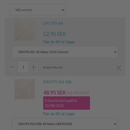
DROPS Air
52.95 SEK
Fler än 40 st i lager
Ta bort från kit
DROPS Kid-Silk
48.95 SEK
55.95 SEK
Erbjudandet upphör
31/08/2026
Fler än 40 st i lager