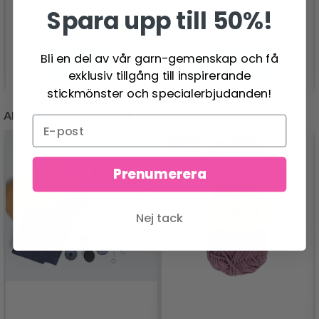
DESIGN
Spara upp till 50%!
520.00 SEK
Pris från
612.00 SEK
Pris från
Bli en del av vår garn-gemenskap och få
Se produkt
Se produkt
exklusiv tillgång till inspirerande
stickmönster och specialerbjudanden!
ANDRA KUNDER KÖPTE
- 19%
Prenumerera
Nej tack