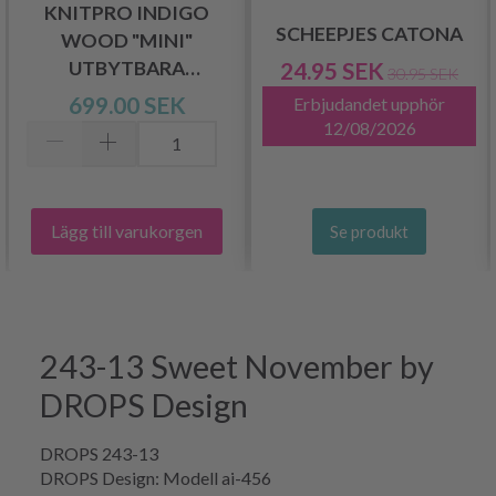
KNITPRO INDIGO
SCHEEPJES CATONA
WOOD "MINI"
UTBYTBARA
24.95 SEK
30.95 SEK
RUNDSTICKOR SET
699.00 SEK
Erbjudandet upphör
12/08/2026
Lägg till varukorgen
Se produkt
243-13 Sweet November by
DROPS Design
DROPS 243-13
DROPS Design: Modell ai-456