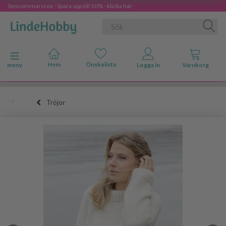
Sensommarsrea - Spara upp till 50% - klicka här
Ändra navigering
meny
Tröjor