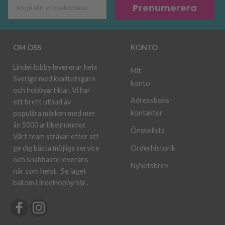
Prenumerera
OM OSS
KONTO
LindeHobby levererar hela
Mit
Sverige med kvalitetsgarn
konto
och hobbyartiklar. Vi har
Adressboks
ett brett utbud av
kontakter
populära märken med mer
än 5000 artikelnummer.
Önskelista
Vårt team strävar efter att
ge dig bästa möjliga service
Orderhistorik
och snabbaste leverans
Nyhetsbrev
när som helst.
Se laget
bakom LindeHobby här.
.