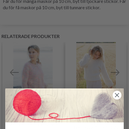
Får du för många maskor på 10 cm, byt till tjockare stickor. Får
du för få maskor på 10 cm, byt till tunnare stickor.
RELATERADE PRODUKTER
257-15 BLUSHING
249-11 SWAN GRACE
RAINBOW BY DROPS
BY DROPS DESIGN