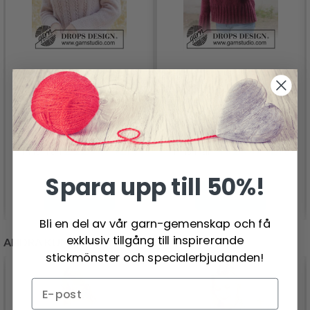
267-10 ROSE PEARL
264-22 CHERRY HILL
SWEATER BY DROPS
SWEATER BY DROPS
DESIGN
DESIGN
212.00 SEK
452.00 SEK
Pris från
Pris från
Spara upp till 50%!
Se produkt
Se produkt
Bli en del av vår garn-gemenskap och få
exklusiv tillgång till inspirerande
ANDRA KUNDER KÖPTE
stickmönster och specialerbjudanden!