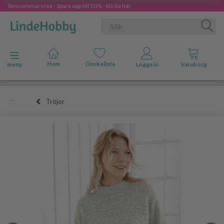
Sensommarsrea - Spara upp till 50% - klicka här
Ändra navigering
meny
Tröjor