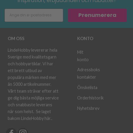
inspiration, erbjudanden och rabatter!
Prenumerera
OM OSS
KONTO
LindeHobby levererar hela
Mit
Sverige med kvalitetsgarn
konto
och hobbyartiklar. Vi har
Adressboks
ett brett utbud av
kontakter
populära märken med mer
än 5000 artikelnummer.
Önskelista
Vårt team strävar efter att
ge dig bästa möjliga service
Orderhistorik
och snabbaste leverans
Nyhetsbrev
när som helst.
Se laget
bakom LindeHobby här.
.