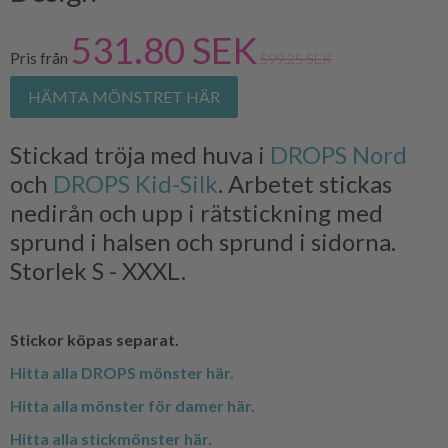
531.80 SEK
Pris från
599.25 SEK
HÄMTA MÖNSTRET HÄR
Stickad tröja med huva i
DROPS Nord
och
DROPS Kid-Silk
. Arbetet stickas
nedirån och upp i rätstickning med
sprund i halsen och sprund i sidorna.
Storlek S - XXXL.
Stickor köpas separat.
Hitta alla DROPS mönster här.
Hitta alla mönster för damer här.
Hitta alla stickmönster här.