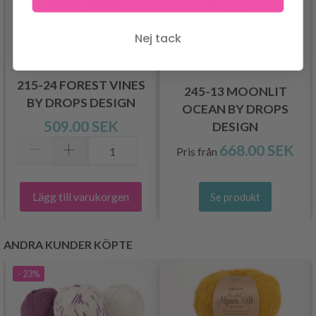
Nej tack
215-24 FOREST VINES
245-13 MOONLIT
BY DROPS DESIGN
OCEAN BY DROPS
509.00 SEK
DESIGN
668.00 SEK
Pris från
Lägg till varukorgen
Se produkt
ANDRA KUNDER KÖPTE
- 23%