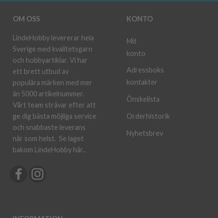
OM OSS
KONTO
LindeHobby levererar hela
Mit
Sverige med kvalitetsgarn
konto
och hobbyartiklar. Vi har
Adressboks
ett brett utbud av
kontakter
populära märken med mer
än 5000 artikelnummer.
Önskelista
Vårt team strävar efter att
ge dig bästa möjliga service
Orderhistorik
och snabbaste leverans
Nyhetsbrev
när som helst.
Se laget
bakom LindeHobby här.
.