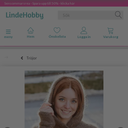
Sensommarsrea - Spara upp till 50% - klicka här
Ändra navigering
meny
Tröjor