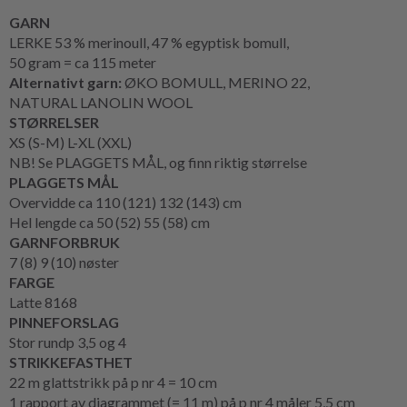
GARN
LERKE 53 % merinoull, 47 % egyptisk bomull,
50 gram = ca 115 meter
Alternativt garn:
ØKO BOMULL, MERINO 22,
NATURAL LANOLIN WOOL
STØRRELSER
XS (S-M) L-XL (XXL)
NB! Se PLAGGETS MÅL, og finn riktig størrelse
PLAGGETS MÅL
Overvidde ca 110 (121) 132 (143) cm
Hel lengde ca 50 (52) 55 (58) cm
GARNFORBRUK
7 (8) 9 (10) nøster
FARGE
Latte 8168
PINNEFORSLAG
Stor rundp 3,5 og 4
STRIKKEFASTHET
22 m glattstrikk på p nr 4 = 10 cm
1 rapport av diagrammet (= 11 m) på p nr 4 måler 5,5 cm