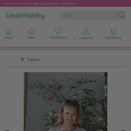
Sensommarsrea - Spara upp till 50% - klicka här
Ändra navigering
meny
Toppar