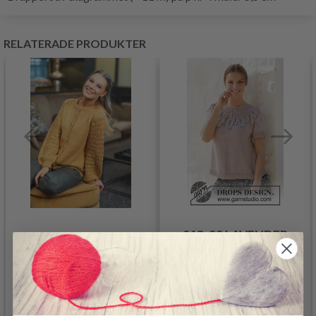
RELATERADE PRODUKTER
213-22 LAVENDER
DG429-14 LILJE JAKKE
CHARM TOP BY DROPS
DESIGN
833.00 SEK
192.00 SEK