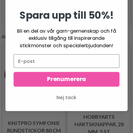
Spara upp till 50%!
Lägg till varukorgen
Lägg till varukorgen
Bli en del av vår garn-gemenskap och få
ANDRA KUNDER KÖPTE
exklusiv tillgång till inspirerande
stickmönster och specialerbjudanden!
Prenumerera
Nej tack
HOBBYARTS
KNITPRO SYMFONIE
HARTSKNAPPAR, 28
RUNDSTICKOR 80 CM
MM, 5 ST