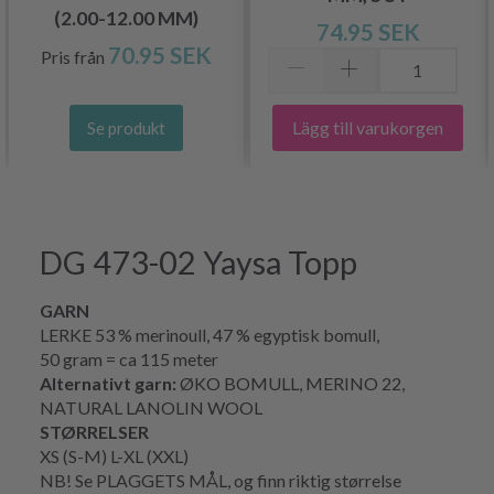
(2.00-12.00 MM)
74.95 SEK
70.95 SEK
Pris från
Lägg till varukorgen
Se produkt
DG 473-02 Yaysa Topp
GARN
LERKE 53 % merinoull, 47 % egyptisk bomull,
50 gram = ca 115 meter
Alternativt garn:
ØKO BOMULL, MERINO 22,
NATURAL LANOLIN WOOL
STØRRELSER
XS (S-M) L-XL (XXL)
NB! Se PLAGGETS MÅL, og finn riktig størrelse