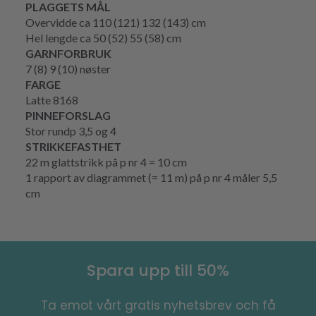
PLAGGETS MÅL
Overvidde ca 110 (121) 132 (143) cm
Hel lengde ca 50 (52) 55 (58) cm
GARNFORBRUK
7 (8) 9 (10) nøster
FARGE
Latte 8168
PINNEFORSLAG
Stor rundp 3,5 og 4
STRIKKEFASTHET
22 m glattstrikk på p nr 4 = 10 cm
1 rapport av diagrammet (= 11 m) på p nr 4 måler 5,5
cm
Spara upp till 50%
Ta emot vårt gratis nyhetsbrev och få