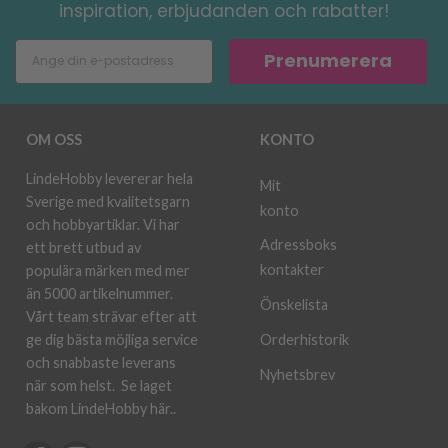
inspiration, erbjudanden och rabatter!
Prenumerera
OM OSS
KONTO
LindeHobby levererar hela
Mit
Sverige med kvalitetsgarn
konto
och hobbyartiklar. Vi har
Adressboks
ett brett utbud av
kontakter
populära märken med mer
än 5000 artikelnummer.
Önskelista
Vårt team strävar efter att
ge dig bästa möjliga service
Orderhistorik
och snabbaste leverans
Nyhetsbrev
när som helst.
Se laget
bakom LindeHobby här.
.