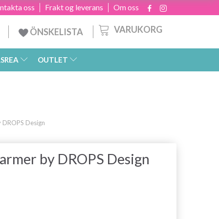
ntakta oss
Frakt og leverans
Om oss
VARUKORG
ÖNSKELISTA
SREA
OUTLET
y DROPS Design
Warmer by DROPS Design