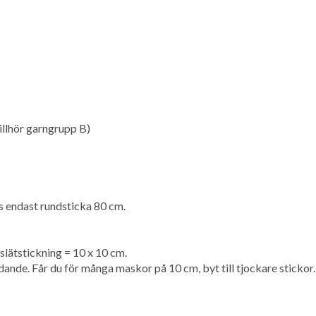
lhör garngrupp B)
endast rundsticka 80 cm.
lätstickning = 10 x 10 cm.
de. Får du för många maskor på 10 cm, byt till tjockare stickor. F