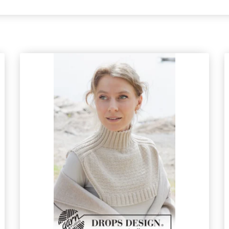
Spara upp till 50%!
Bli en del av vår garn-gemenskap och få