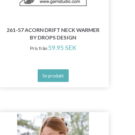
25
261-57 ACORN DRIFT NECK WARMER
BY DROPS DESIGN
59.95 SEK
Pris från
Se produkt
- 19%