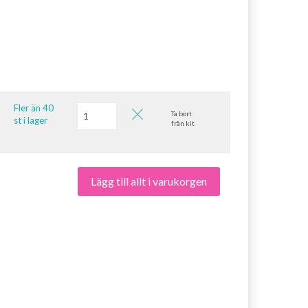
Fler än 40
Ta bort
st i lager
från kit
Lägg till allt i varukorgen