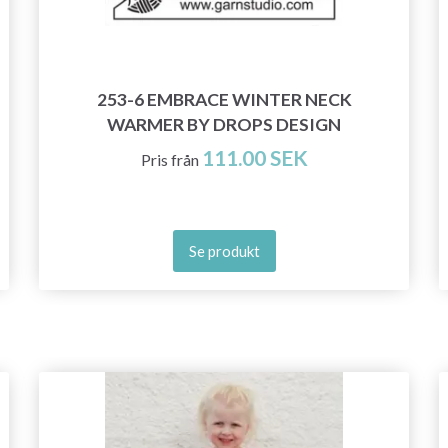
exklusiv tillgång till inspirerande
stickmönster och specialerbjudanden!
253-6 EMBRACE WINTER NECK
WARMER BY DROPS DESIGN
Prenumerera
111.00 SEK
Pris från
Nej tack
Se produkt