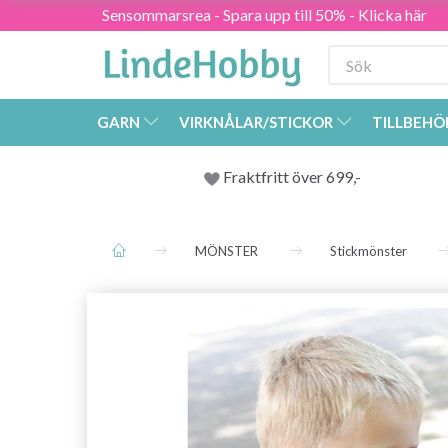
Sensommarsrea - Spara upp till 50% - Klicka här
GARN
VIRKNÅLAR/STICKOR
TILLBEHÖ
Fraktfritt över 699,-
MÖNSTER
Stickmönster