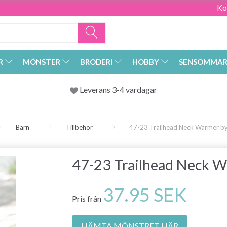
Ko
R
MÖNSTER
BRODERI
HOBBY
SENSOMMAR
Leverans 3-4 vardagar
Barn
Tillbehör
47-23 Trailhead Neck Warmer b
47-23 Trailhead Neck 
37.95 SEK
Pris från
HÄMTA MÖNSTRET HÄR