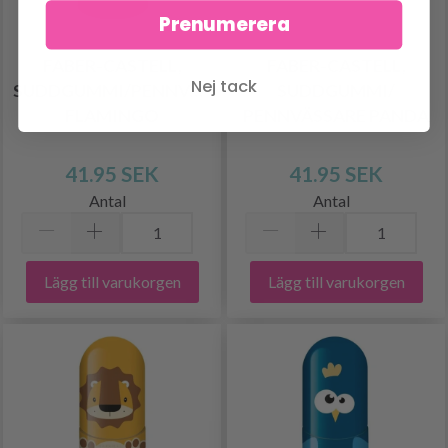
Prenumerera
FABER-CASTELL,
FABER-CASTELL,
Nej tack
SUDDGUMMI/PENNVÄSSARE,
SUDDGUMMI/
FLAMINGO
PENNVÄSSARE PANDA
41.95 SEK
41.95 SEK
Antal
Antal
Lägg till varukorgen
Lägg till varukorgen