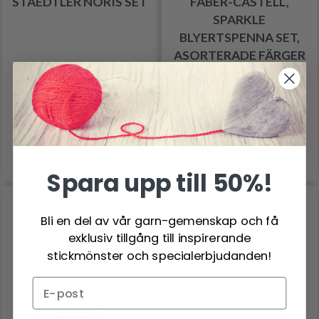
STAEDTLER NORIS SET
FABER-CASTELL,
SPARKLE
BLYERTSPENNA SET,
ASORTERADE FÄRGER
69.95 SEK
192.00 SEK
Antal
Lägg till varukorgen
Spara upp till 50%!
Bli en del av vår garn-gemenskap och få
exklusiv tillgång till inspirerande
stickmönster och specialerbjudanden!