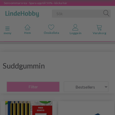
Sensommarsrea - Spara upp till 50% - klicka här
Ändra navigering
meny
Suddgummin
Filter