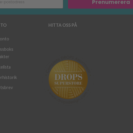
Prenumerera
TO
HITTA OSS PÅ
konto
ssboks
akter
elista
rhistorik
tsbrev