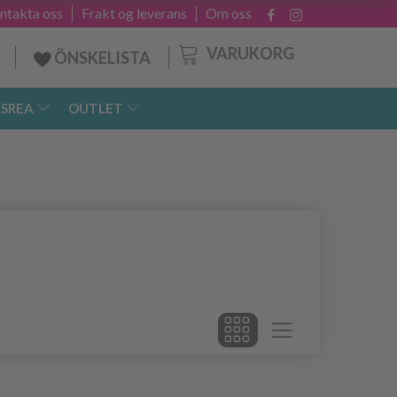
ntakta oss
Frakt og leverans
Om oss
VARUKORG
ÖNSKELISTA
SREA
OUTLET