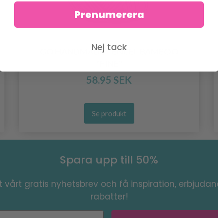
Prenumerera
Nej tack
GO HANDMADE TENCEL BAMBOO
"FINE"
58.95 SEK
Se produkt
Spara upp till 50%
 vårt gratis nyhetsbrev och få inspiration, erbjuda
rabatter!