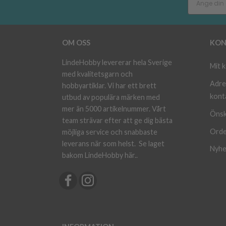
OM OSS
KON
LindeHobby levererar hela Sverige
Mit 
med kvalitetsgarn och
Adre
hobbyartiklar. Vi har ett brett
kont
utbud av populära märken med
mer än 5000 artikelnummer. Vårt
Önsk
team strävar efter att ge dig bästa
Orde
möjliga service och snabbaste
leverans när som helst.
Se laget
Nyhe
bakom LindeHobby här.
.