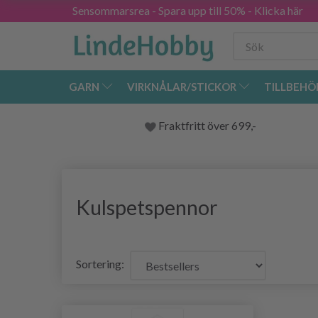
Sensommarsrea - Spara upp till 50% - Klicka här
GARN
VIRKNÅLAR/STICKOR
TILLBEHÖ
Fraktfritt över 699,-
Kulspetspennor
Sortering: