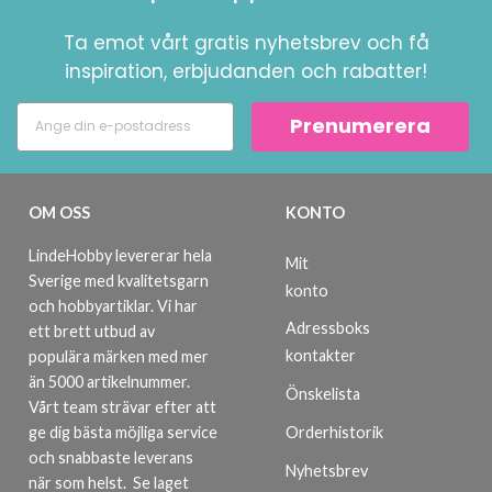
Ta emot vårt gratis nyhetsbrev och få
inspiration, erbjudanden och rabatter!
Prenumerera
OM OSS
KONTO
LindeHobby levererar hela
Mit
Sverige med kvalitetsgarn
konto
och hobbyartiklar. Vi har
Adressboks
ett brett utbud av
kontakter
populära märken med mer
än 5000 artikelnummer.
Önskelista
Vårt team strävar efter att
ge dig bästa möjliga service
Orderhistorik
och snabbaste leverans
Nyhetsbrev
när som helst.
Se laget