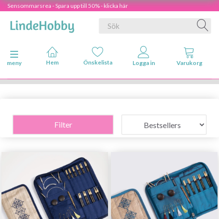
Sensommarsrea - Spara upp till 50% - klicka här
Ändra navigering
meny
Filter