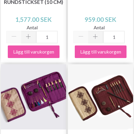
RUNDSTICKSET (10 CM)
1,577.00 SEK
959.00 SEK
Antal
Antal
Lägg till varukorgen
Lägg till varukorgen
Spara upp till 50%!
Bli en del av vår garn-gemenskap och få
exklusiv tillgång till inspirerande
stickmönster och specialerbjudanden!
Prenumerera