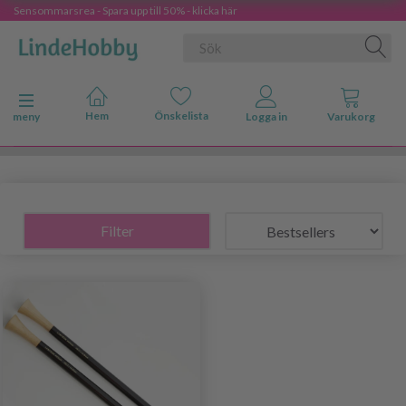
Sensommarsrea - Spara upp till 50% - klicka här
Ändra navigering
meny
Filter