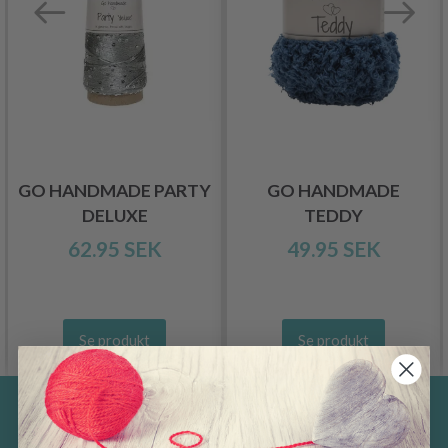
GO HANDMADE PARTY
GO HANDMADE
DELUXE
TEDDY
62.95 SEK
49.95 SEK
Se produkt
Se produkt
Spara upp till 50%