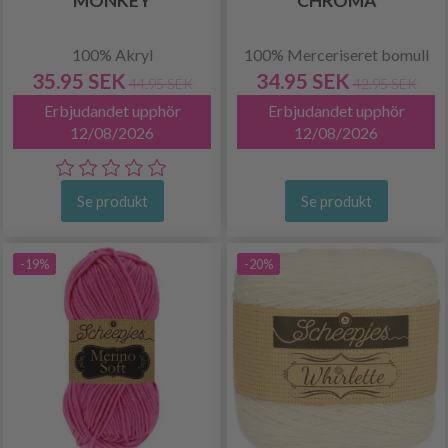
MONKEY
CHROMA
100% Akryl
100% Merceriseret bomull
35.95 SEK
34.95 SEK
44.95 SEK
42.95 SEK
Erbjudandet upphör
Erbjudandet upphör
12/08/2026
12/08/2026
Se produkt
Se produkt
-19%
-20%