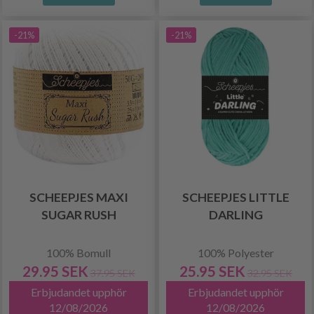
-21%
-21%
SCHEEPJES MAXI
SCHEEPJES LITTLE
SUGAR RUSH
DARLING
100% Bomull
100% Polyester
29.95 SEK
25.95 SEK
37.95 SEK
32.95 SEK
Erbjudandet upphör
Erbjudandet upphör
12/08/2026
12/08/2026