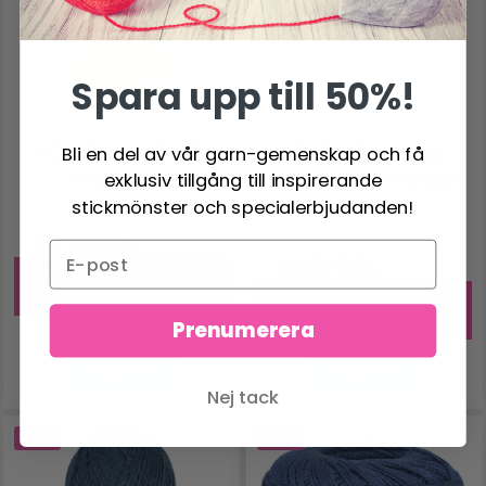
Spara upp till 50%!
SCHEEPJES STONE
SCHEEPJES LITTLE
Bli en del av vår garn-gemenskap och få
WASHED XL
DARLING SPRINKLED
exklusiv tillgång till inspirerande
GRADIENT
stickmönster och specialerbjudanden!
100% Polyester
40.95 SEK
50.95 SEK
26.50 SEK
32.95 SEK
Erbjudandet upphör
12/08/2026
Erbjudandet upphör
12/08/2026
Prenumerera
Se produkt
Se produkt
Nej tack
-20%
-19%