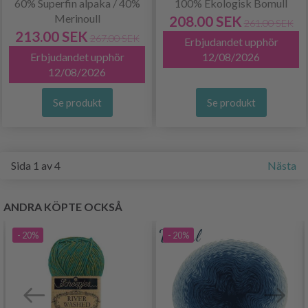
60% Superfin alpaka / 40%
100% Ekologisk Bomull
Merinoull
208.00 SEK
261.00 SEK
213.00 SEK
267.00 SEK
Erbjudandet upphör
Erbjudandet upphör
12/08/2026
12/08/2026
Se produkt
Se produkt
Sida 1 av 4
Nästa
ANDRA KÖPTE OCKSÅ
- 20%
- 20%