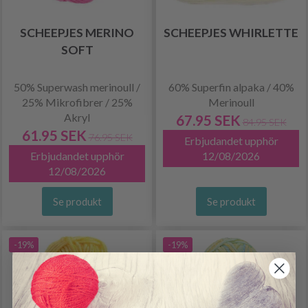
SCHEEPJES MERINO
SCHEEPJES WHIRLETTE
SOFT
50% Superwash merinoull /
60% Superfin alpaka / 40%
25% Mikrofibrer / 25%
Merinoull
Akryl
67.95 SEK
84.95 SEK
61.95 SEK
76.95 SEK
Erbjudandet upphör
Erbjudandet upphör
12/08/2026
12/08/2026
Se produkt
Se produkt
-19%
-19%