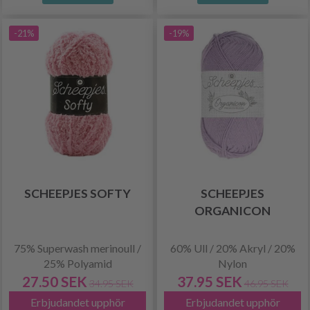
-21%
-19%
SCHEEPJES SOFTY
SCHEEPJES
ORGANICON
75% Superwash merinoull /
60% Ull / 20% Akryl / 20%
25% Polyamid
Nylon
27.50 SEK
37.95 SEK
34.95 SEK
46.95 SEK
Erbjudandet upphör
Erbjudandet upphör