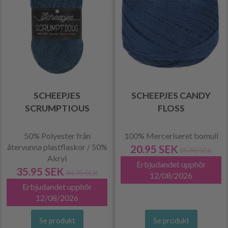
SCHEEPJES
SCHEEPJES CANDY
SCRUMPTIOUS
FLOSS
50% Polyester från
100% Merceriseret bomull
återvunna plastflaskor / 50%
20.95 SEK
25.95 SEK
Akryl
Erbjudandet upphör
35.95 SEK
44.95 SEK
12/08/2026
Erbjudandet upphör
12/08/2026
Se produkt
Se produkt