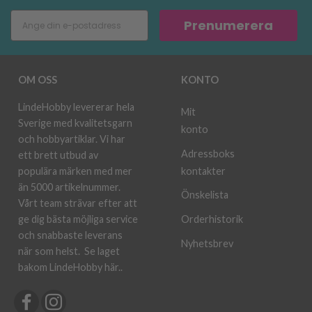
Prenumerera
OM OSS
KONTO
LindeHobby levererar hela
Mit
Sverige med kvalitetsgarn
konto
och hobbyartiklar. Vi har
Adressboks
ett brett utbud av
kontakter
populära märken med mer
än 5000 artikelnummer.
Önskelista
Vårt team strävar efter att
ge dig bästa möjliga service
Orderhistorik
och snabbaste leverans
Nyhetsbrev
när som helst.
Se laget
bakom LindeHobby här.
.