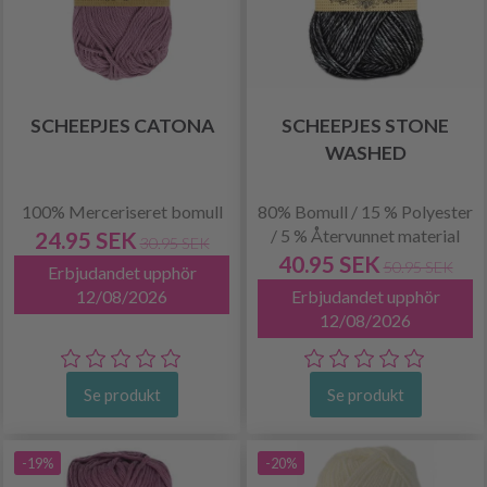
SCHEEPJES CATONA
SCHEEPJES STONE
WASHED
100% Merceriseret bomull
80% Bomull / 15 % Polyester
/ 5 % Återvunnet material
24.95 SEK
30.95 SEK
40.95 SEK
50.95 SEK
Erbjudandet upphör
12/08/2026
Erbjudandet upphör
12/08/2026
Se produkt
Se produkt
-19%
-20%