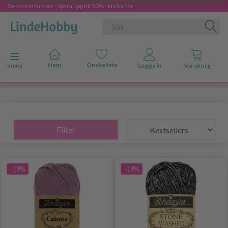
Sensommarsrea - Spara upp till 50% - klicka här
Ändra navigering
meny
Filter
-19%
-19%