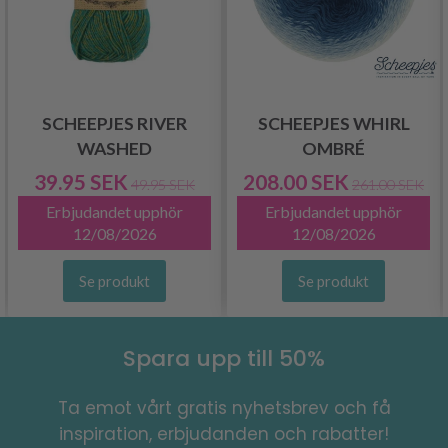
SCHEEPJES RIVER
SCHEEPJES WHIRL
WASHED
OMBRÉ
39.95 SEK
208.00 SEK
49.95 SEK
261.00 SEK
Erbjudandet upphör
Erbjudandet upphör
12/08/2026
12/08/2026
Se produkt
Se produkt
Spara upp till 50%
Ta emot vårt gratis nyhetsbrev och få
inspiration, erbjudanden och rabatter!