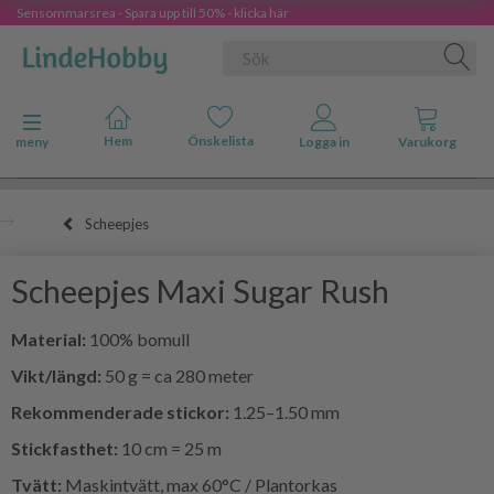
Sensommarsrea - Spara upp till 50% - klicka här
Ändra navigering
meny
Scheepjes
Scheepjes Maxi Sugar Rush
Material:
100% bomull
Vikt/längd:
50 g = ca 280 meter
Rekommenderade stickor:
1.25–1.50 mm
Stickfasthet:
10 cm = 25 m
Tvätt:
Maskintvätt, max 60°C / Plantorkas