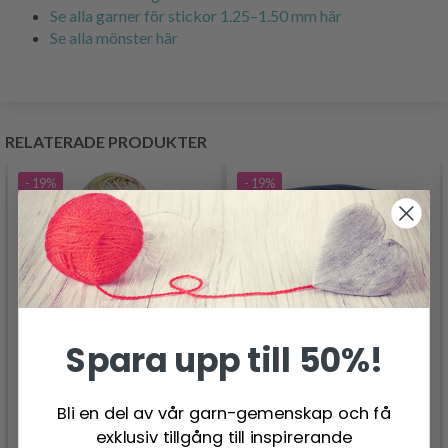
Se alla garner för stickor 1.25–1.50 mm här
Se alla mönster här
RELATERADE PRODUKTER
- 19%
- 19%
Spara upp till 50%!
Bli en del av vår garn-gemenskap och få
SCHEEPJES CATONA
SCHEEPJES CANDY
exklusiv tillgång till inspirerande
CHROMA
FLOSS