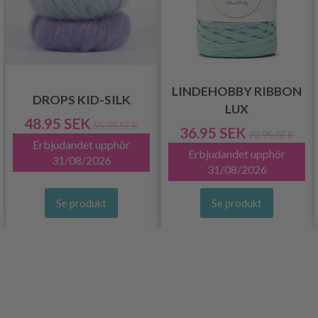
LINDEHOBBY RIBBON
DROPS KID-SILK
LUX
48.95 SEK
55.95 SEK
36.95 SEK
73.95 SEK
Erbjudandet upphör
Erbjudandet upphör
31/08/2026
31/08/2026
Se produkt
Se produkt