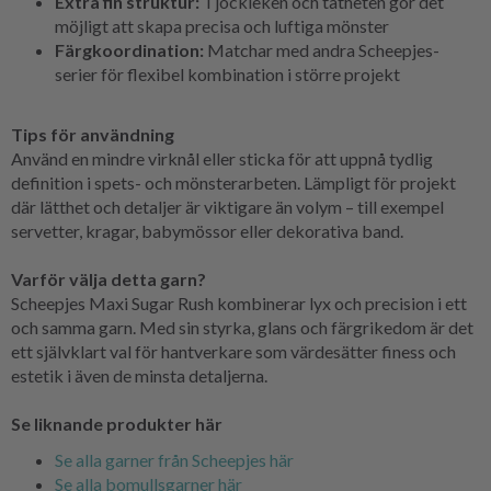
Extra fin struktur:
Tjockleken och tätheten gör det
möjligt att skapa precisa och luftiga mönster
Färgkoordination:
Matchar med andra Scheepjes-
serier för flexibel kombination i större projekt
Tips för användning
Använd en mindre virknål eller sticka för att uppnå tydlig
definition i spets- och mönsterarbeten. Lämpligt för projekt
där lätthet och detaljer är viktigare än volym – till exempel
servetter, kragar, babymössor eller dekorativa band.
Varför välja detta garn?
Scheepjes Maxi Sugar Rush kombinerar lyx och precision i ett
och samma garn. Med sin styrka, glans och färgrikedom är det
ett självklart val för hantverkare som värdesätter finess och
estetik i även de minsta detaljerna.
Se liknande produkter här
Se alla garner från Scheepjes här
Se alla bomullsgarner här