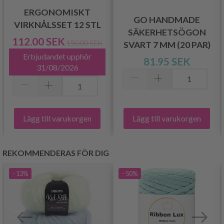
ERGONOMISKT
GO HANDMADE
VIRKNÅLSSET 12 STL
SÄKERHETSÖGON
112.00 SEK
150.00 SEK
SVART 7 MM (20 PAR)
Erbjudandet upphör
81.95 SEK
31/08/2026
Lägg till varukorgen
Lägg till varukorgen
REKOMMENDERAS FÖR DIG
- 13%
- 50%