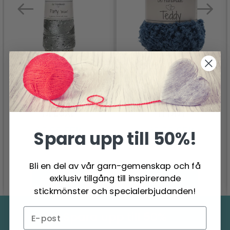
GO HANDMADE PARTY
GO HANDMADE
DELUXE
TEDDY
62.95 SEK
49.95 SEK
Spara upp till 50%!
Bli en del av vår garn-gemenskap och få
exklusiv tillgång till inspirerande
Se produkt
Se produkt
stickmönster och specialerbjudanden!
Spara upp till 50%