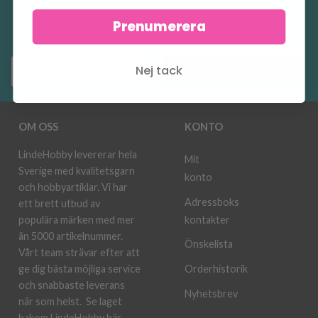
Ta emot vårt gratis nyhetsbrev och få
Prenumerera
inspiration, erbjudanden och rabatter!
Nej tack
Prenumerera
OM OSS
KONTO
LindeHobby levererar hela
Mit
Sverige med kvalitetsgarn
konto
och hobbyartiklar. Vi har
Adressboks
ett brett utbud av
kontakter
populära märken med mer
än 5000 artikelnummer.
Önskelista
Vårt team strävar efter att
ge dig bästa möjliga service
Orderhistorik
och snabbaste leverans
Nyhetsbrev
när som helst.
Se laget
bakom LindeHobby här.
.