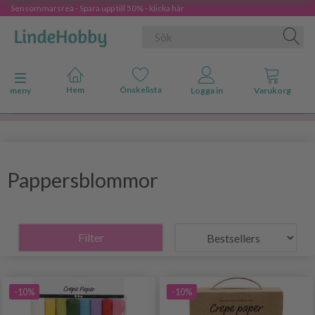
Sensommarsrea - Spara upp till 50% - klicka här
Ändra navigering
meny
Pappersblommor
Filter
-10%
-10%