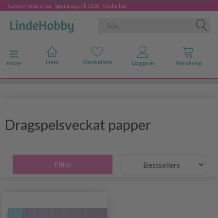
Sensommarsrea - Spara upp till 50% - klicka här
Ändra navigering
meny
Dragspelsveckat papper
Filter