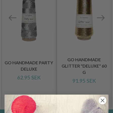
GO HANDMADE
GO HANDMADE PARTY
GLITTER "DELUXE" 60
DELUXE
G
62.95 SEK
91.95 SEK
Se produkt
Se produkt