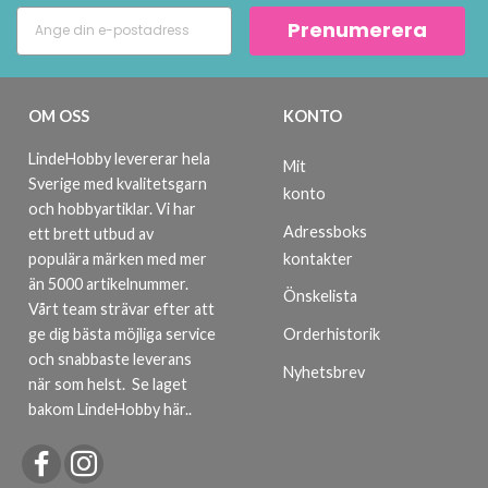
Prenumerera
OM OSS
KONTO
LindeHobby levererar hela
Mit
Sverige med kvalitetsgarn
konto
och hobbyartiklar. Vi har
Adressboks
ett brett utbud av
kontakter
populära märken med mer
än 5000 artikelnummer.
Önskelista
Vårt team strävar efter att
ge dig bästa möjliga service
Orderhistorik
och snabbaste leverans
Nyhetsbrev
när som helst.
Se laget
bakom LindeHobby här.
.