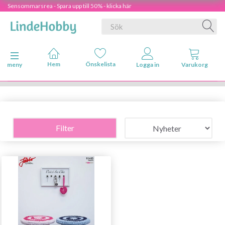
Sensommarsrea - Spara upp till 50% - klicka här
Ändra navigering
meny
Filter