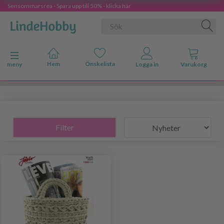
Sensommarsrea - Spara upp till 50% - klicka här
Ändra navigering
meny
Filter