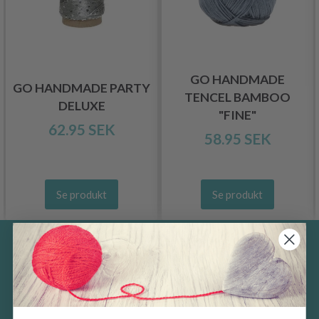
GO HANDMADE
GO HANDMADE PARTY
TENCEL BAMBOO
DELUXE
"FINE"
62.95 SEK
58.95 SEK
Se produkt
Se produkt
Spara upp till 50%
Ta emot vårt gratis nyhetsbrev och få
inspiration, erbjudanden och rabatter!