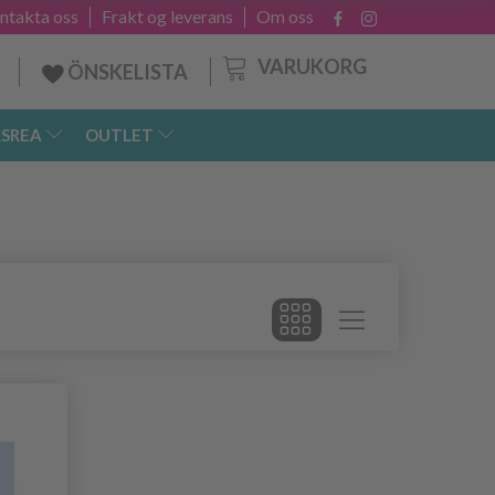
ntakta oss
Frakt og leverans
Om oss
VARUKORG
ÖNSKELISTA
SREA
OUTLET