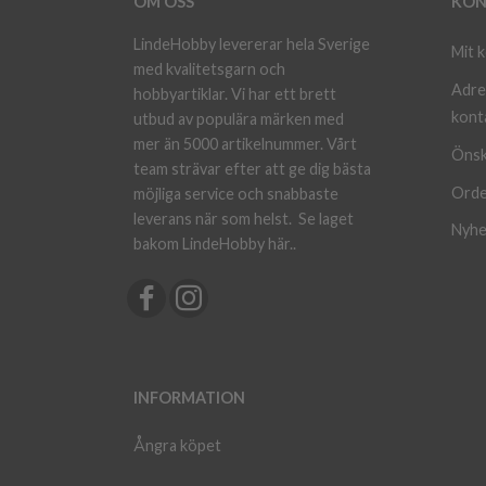
OM OSS
KON
LindeHobby levererar hela Sverige
Mit 
med kvalitetsgarn och
Adre
hobbyartiklar. Vi har ett brett
kont
utbud av populära märken med
mer än 5000 artikelnummer. Vårt
Önsk
team strävar efter att ge dig bästa
Orde
möjliga service och snabbaste
leverans när som helst.
Se laget
Nyhe
bakom LindeHobby här.
.
INFORMATION
Ångra köpet