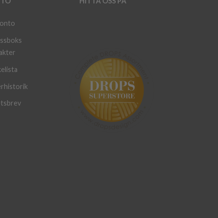
TO
HITTA OSS PÅ
konto
ssboks
akter
elista
rhistorik
tsbrev