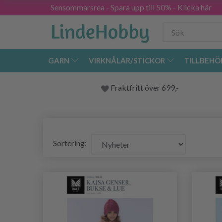
Sensommarsrea - Spara upp till 50% - Klicka här
GARN
VIRKNÅLAR/STICKOR
TILLBEHÖ
Fraktfritt över 699,-
Sortering: