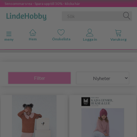
Sensommarsrea - Spara upp till 50% - klicka här
Ändra navigering
meny
Filter