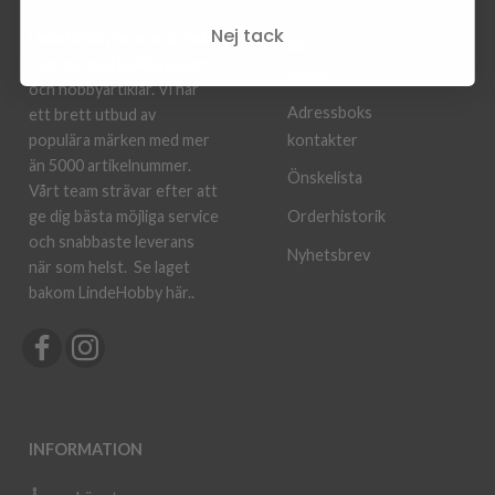
Nej tack
LindeHobby levererar hela
Mit
Sverige med kvalitetsgarn
konto
och hobbyartiklar. Vi har
Adressboks
ett brett utbud av
kontakter
populära märken med mer
än 5000 artikelnummer.
Önskelista
Vårt team strävar efter att
ge dig bästa möjliga service
Orderhistorik
och snabbaste leverans
Nyhetsbrev
när som helst.
Se laget
bakom LindeHobby här.
.
INFORMATION