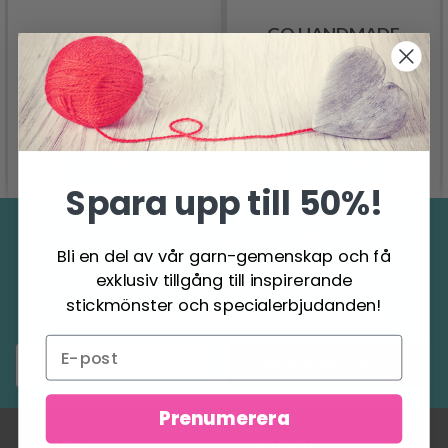
GO HANDMADE
GO HANDMADE PARTY
TENCEL BAMBOO
DELUXE
"FINE"
62.95 SEK
58.95 SEK
Se produkt
Se produkt
Spara upp till 50%!
Spara upp till 50%
Bli en del av vår garn-gemenskap och få
exklusiv tillgång till inspirerande
Ta emot vårt gratis nyhetsbrev och få
stickmönster och specialerbjudanden!
inspiration, erbjudanden och rabatter!
Prenumerera
Prenumerera
OM OSS
KONTO