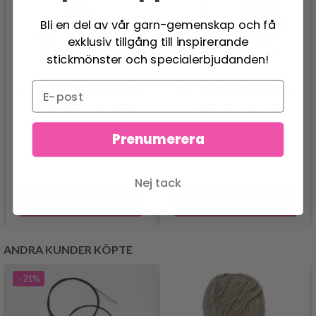
Bli en del av vår garn-gemenskap och få
exklusiv tillgång till inspirerande
stickmönster och specialerbjudanden!
229-12 SPRING CATCH
214-31 SNOW SEALER
BY DROPS DESIGN
BY DROPS DESIGN
203.00 SEK
232.00 SEK
Prenumerera
Nej tack
Lägg till varukorgen
Lägg till varukorgen
ANDRA KUNDER KÖPTE
- 21%