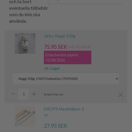
och ta bort
eventuella tillbehör
som du inte ska
använda.
Järbo Raggi 100g
75.95 SEK
94.95 SEK
Erbjudandet upphör
31/08/2026
36 i lager
Ta bort från kit
DROPS Maskhållare 3
st.
27.95 SEK