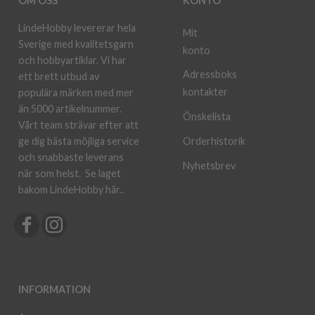
OM OSS
KONTO
LindeHobby levererar hela
Mit
Sverige med kvalitetsgarn
konto
och hobbyartiklar. Vi har
Adressboks
ett brett utbud av
kontakter
populära märken med mer
än 5000 artikelnummer.
Önskelista
Vårt team strävar efter att
ge dig bästa möjliga service
Orderhistorik
och snabbaste leverans
Nyhetsbrev
när som helst.
Se laget
bakom LindeHobby här.
.
INFORMATION