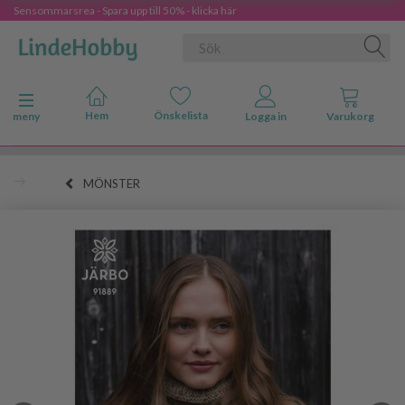
Sensommarsrea - Spara upp till 50% - klicka här
Ändra navigering
meny
MÖNSTER