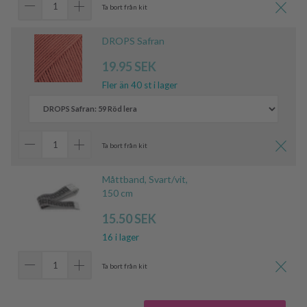
Ta bort från kit
DROPS Safran
19.95 SEK
Fler än 40 st i lager
Ta bort från kit
Måttband, Svart/vit,
150 cm
15.50 SEK
16 i lager
Ta bort från kit