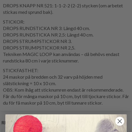
DROPS KNAPP NR 521: 1-1-2-2 (2-2) stycken (om arbetet
stickas med sprund bak).
STICKOR:
DROPS RUNDSTICKA NR 3: Längd 40 cm.
DROPS RUNDSTICKA NR 2,5: Längd 40 cm.
DROPS STRUMPSTICKOR NR 3.
DROPS STRUMPSTICKOR NR 2,5.
Tekniken MAGIC LOOP kan användas – då behövs endast
rundsticka 80 cm i varje sticknummer.
STICKFASTHET:
24 maskor på bredden och 32 varv på höjden med
slätstickning = 10 x 10 cm.
OBS: Kom ihåg att sticknumren endast är rekommenderade.
Får du för många maskor på 10 cm, byt till tjockare stickor. Får
du för få maskor på 10 cm, byt till tunnare stickor.
RELATERADE PRODUKTER