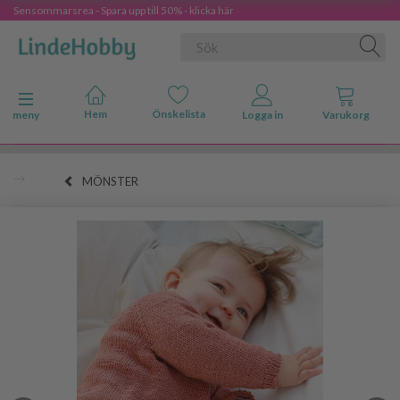
Sensommarsrea - Spara upp till 50% - klicka här
Ändra navigering
meny
MÖNSTER