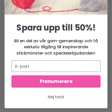
Spara upp till 50%!
Bli en del av vår garn-gemenskap och få
exklusiv tillgång till inspirerande
stickmönster och specialerbjudanden!
42-1 WOOF WOOF
38-12 SWEET
SWEATER BY DROPS
MARIGOLD SWEATER
DESIGN
BY DROPS DESIGN
193.00 SEK
Prenumerera
126.00 SEK
Nej tack
Lägg till varukorgen
Se produkt