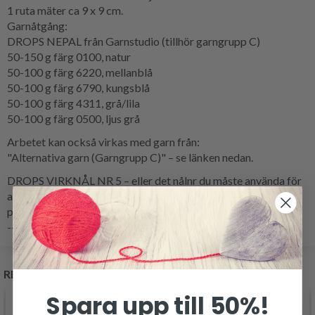
1 ruta mäter ca 9 x 9 cm.
Garnåtgång:
DROPS NEPAL från Garnstudio (tillhör garngrupp C)
50-150 g färg 0100, natur
50-100 g färg 6220, mellanblå
50-100 g färg 6790, kungsblå
50-100 g färg 4311, grå/lila
50-100 g färg 0500, ljus grå
Arbetet kan också virkas med garn från:
"Alternativa garn (Garngrupp C)" – se länken nedan.
DROPS VIRKNÅL NR 5 – eller det nålnr du måste använda för
att få 14 stolpar och 8,5 varv på 10 cm på bredden och 10 cm
på höjden.
----------------------------------------------------------
RELATERADE PRODUKTER
Spara upp till 50%!