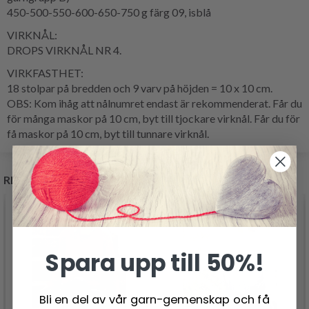
450-500-550-600-650-750 g färg 09, isblå
VIRKNÅL:
DROPS VIRKNÅL NR 4.
VIRKFASTHET:
18 stolpar på bredden och 9 varv på höjden = 10 x 10 cm.
OBS: Kom ihåg att nålnumret endast är rekommenderat. Får du
för många maskor på 10 cm, byt till tjockare virknål. Får du för
få maskor på 10 cm, byt till tunnare virknål.
RELATERADE PRODUKTER
Spara upp till 50%!
Bli en del av vår garn-gemenskap och få