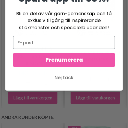
Bli en del av vår garn-gemenskap och få
exklusiv tillgång till inspirerande
stickmönster och specialerbjudanden!
229-1 MORNING
214-46 SNOW HOOD
MARKET BY DROPS
Prenumerera
BY DROPS DESIGN
DESIGN
83.95 SEK
143.00 SEK
Nej tack
Lägg till varukorgen
Lägg till varukorgen
ANDRA KUNDER KÖPTE