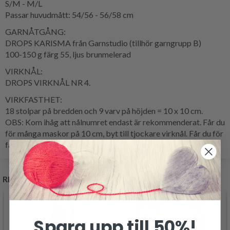
S/M - M/L
Passar huvudmått: 54/56 - 56/58 cm
GARNÅTGÅNG:
DROPS KARISMA från Garnstudio (tillhör garngrupp B)
100-150 g färg 55, ljus brunmelerad
VIRKNÅL:
DROPS VIRKNÅL NR 4.
VIRKFASTHET:
18 stolpar på bredden och 9 varv på höjden = 10 x 10 cm.
OBS: Kom ihåg att nålnumret endast är rekommenderat. Får du
för många maskor på 10 cm, byt till tjockare virknål. Får du för
få maskor på 10 cm, byt till tunnare virknål.
RELATERADE PRODUKTER
Spara upp till 50%!