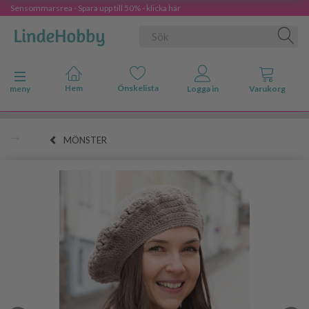
Sensommarsrea - Spara upp till 50% - klicka här
Ändra navigering
meny
MÖNSTER