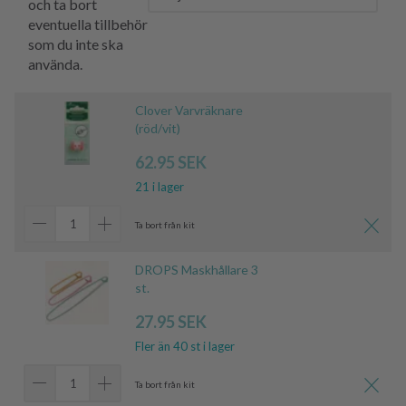
och ta bort
eventuella tillbehör
som du inte ska
använda.
Clover Varvräknare
(röd/vit)
62.95 SEK
21 i lager
Ta bort från kit
DROPS Maskhållare 3
st.
27.95 SEK
Fler än 40 st i lager
Ta bort från kit