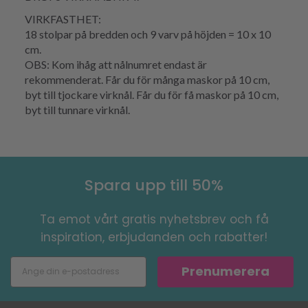
VIRKFASTHET:
18 stolpar på bredden och 9 varv på höjden = 10 x 10
cm.
OBS: Kom ihåg att nålnumret endast är
rekommenderat. Får du för många maskor på 10 cm,
byt till tjockare virknål. Får du för få maskor på 10 cm,
byt till tunnare virknål.
Spara upp till 50%
Ta emot vårt gratis nyhetsbrev och få
inspiration, erbjudanden och rabatter!
Prenumerera