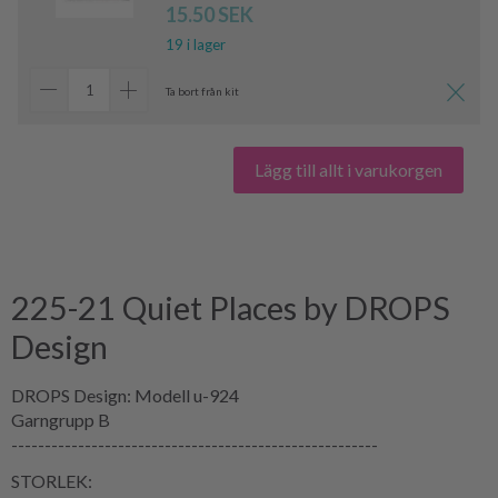
15.50 SEK
19 i lager
Ta bort från kit
Lägg till allt i varukorgen
225-21 Quiet Places by DROPS
Design
DROPS Design: Modell u-924
Garngrupp B
-------------------------------------------------------
STORLEK: