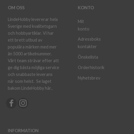
OM OSS
KONTO
LindeHobby levererar hela
Mit
Sverige med kvalitetsgarn
konto
och hobbyartiklar. Vi har
Adressboks
ett brett utbud av
kontakter
populära märken med mer
än 5000 artikelnummer.
Önskelista
Vårt team strävar efter att
ge dig bästa möjliga service
Orderhistorik
och snabbaste leverans
Nyhetsbrev
när som helst.
Se laget
bakom LindeHobby här.
.
INFORMATION