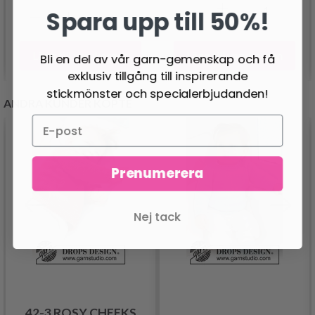
Spara upp till 50%!
Lägg till varukorgen
Lägg till varukorgen
Bli en del av vår garn-gemenskap och få
exklusiv tillgång till inspirerande
stickmönster och specialerbjudanden!
ANDRA KUNDER KÖPTE
Prenumerera
Nej tack
NGSKAMMAR
42-3 ROSY CHEEKS