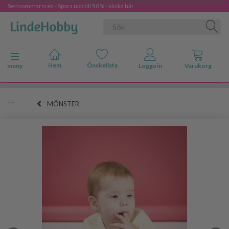
Sensommarsrea - Spara upp till 50% - klicka här
Ändra navigering
meny
MÖNSTER