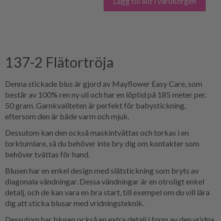
Lägg till allt i varukorgen
137-2 Flätortröja
Denna stickade blus är gjord av Mayflower Easy Care, som
består av 100% ren ny ull och har en löptid på 185 meter per.
50 gram. Garnkvaliteten är perfekt för babystickning,
eftersom den är både varm och mjuk.
Dessutom kan den också maskintvättas och torkas i en
torktumlare, så du behöver inte bry dig om kontakter som
behöver tvättas för hand.
Blusen har en enkel design med slätstickning som bryts av
diagonala vändningar. Dessa vändningar är en otroligt enkel
detalj, och de kan vara en bra start, till exempel om du vill lära
dig att sticka blusar med vridningsteknik.
Dessutom har blusen också en extra detalj i form av den vridna