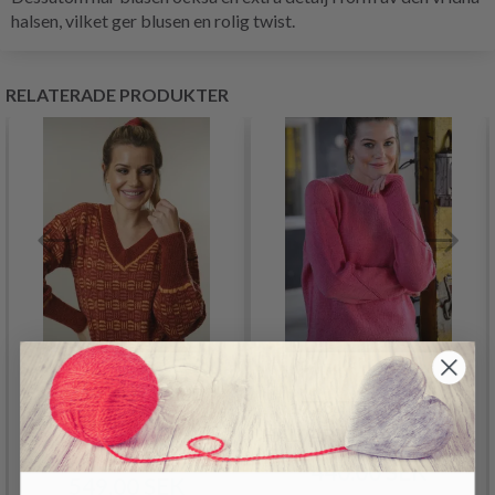
halsen, vilket ger blusen en rolig twist.
RELATERADE PRODUKTER
1831 TRÖJA MED
1773 TRÖJA MED
TÄRNA I VÄVNING
HÅLVARV PÅ ÄRMARNA
STICKAD
440.00 SEK
549.00 SEK