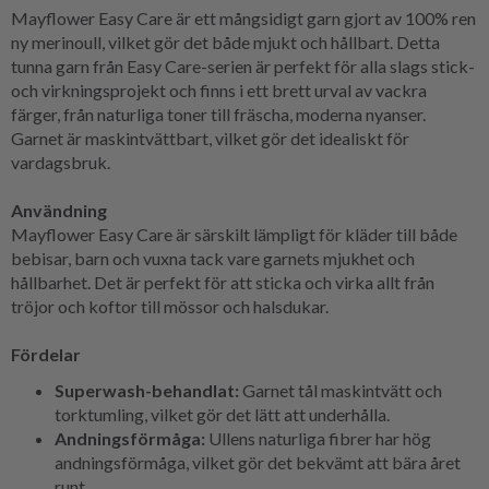
Mayflower Easy Care är ett mångsidigt garn gjort av 100% ren
ny merinoull, vilket gör det både mjukt och hållbart. Detta
tunna garn från Easy Care-serien är perfekt för alla slags stick-
och virkningsprojekt och finns i ett brett urval av vackra
färger, från naturliga toner till fräscha, moderna nyanser.
Garnet är maskintvättbart, vilket gör det idealiskt för
vardagsbruk.
Användning
Mayflower Easy Care är särskilt lämpligt för kläder till både
bebisar, barn och vuxna tack vare garnets mjukhet och
hållbarhet. Det är perfekt för att sticka och virka allt från
tröjor och koftor till mössor och halsdukar.
Fördelar
Superwash-behandlat:
Garnet tål maskintvätt och
torktumling, vilket gör det lätt att underhålla.
Andningsförmåga:
Ullens naturliga fibrer har hög
andningsförmåga, vilket gör det bekvämt att bära året
runt.