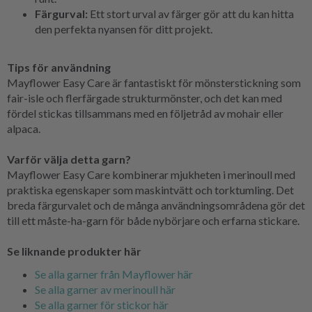
Färgurval:
Ett stort urval av färger gör att du kan hitta
den perfekta nyansen för ditt projekt.
Tips för användning
Mayflower Easy Care är fantastiskt för mönsterstickning som
fair-isle och flerfärgade strukturmönster, och det kan med
fördel stickas tillsammans med en följetråd av mohair eller
alpaca.
Varför välja detta garn?
Mayflower Easy Care kombinerar mjukheten i merinoull med
praktiska egenskaper som maskintvätt och torktumling. Det
breda färgurvalet och de många användningsområdena gör det
till ett måste-ha-garn för både nybörjare och erfarna stickare.
Se liknande produkter här
Se alla garner från Mayflower här
Se alla garner av merinoull här
Se alla garner för stickor här