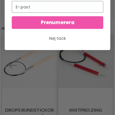
Se produkt
Se produkt
Prenumerera
ANDRA KUNDER KÖPTE
Nej tack
DROPS RUNDSTICKOR
KNITPRO ZING