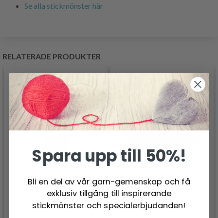
Se alla stickmönster här
RELATERADE PRODUKTER
Spara upp till 50%!
Bli en del av vår garn-gemenskap och få
MAYFLOWER
MAYFLOWER LONDON
exklusiv tillgång till inspirerande
AMADORA
MERINO
stickmönster och specialerbjudanden!
146.00 SEK
62.95 SEK