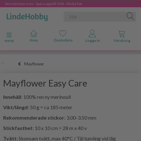
Sensommarsrea - Spara upp till 50% - klicka här
Ändra navigering
meny
Mayflower
Mayflower Easy Care
Innehåll
: 100% ren ny merinoull
Vikt/längd
: 50 g = ca 185 meter
Rekommenderade stickor
: 3.00-3.50 mm
Stickfasthet
: 10 x 10 cm = 28 m x 40 v
Tvätt:
Skonsam tvätt, max 40°C / Tål tumling vid låg