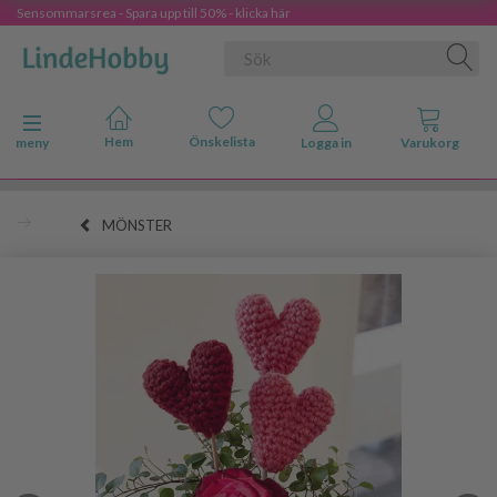
Sensommarsrea - Spara upp till 50% - klicka här
Ändra navigering
meny
MÖNSTER