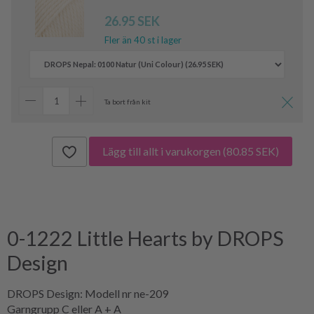
26.95 SEK
Fler än 40 st i lager
Ta bort från kit
Lägg till allt i varukorgen
(80.85 SEK)
0-1222 Little Hearts by DROPS
Design
DROPS Design: Modell nr ne-209
Garngrupp C eller A + A