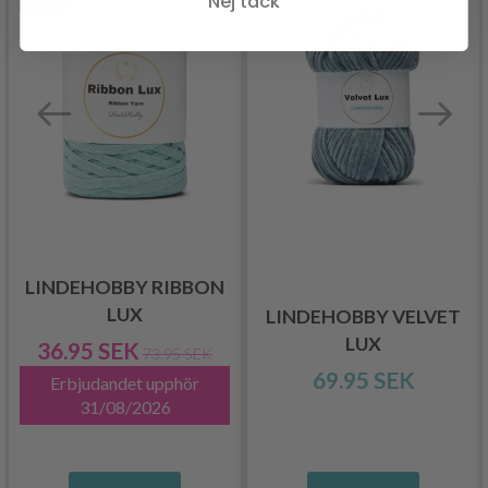
Nej tack
- 50%
LINDEHOBBY RIBBON
LUX
LINDEHOBBY VELVET
LUX
36.95 SEK
73.95 SEK
69.95 SEK
Erbjudandet upphör
31/08/2026