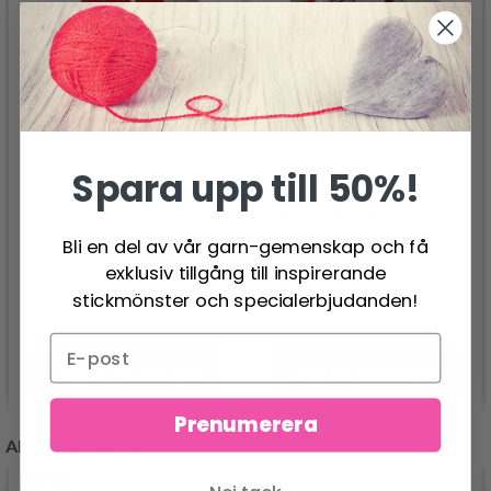
Spara upp till 50%!
0-1338 CHRISTMAS
0-798 HEARTFLAKES
READY BY DROPS
BY DROPS DESIGN
DESIGN
Bli en del av vår garn-gemenskap och få
26.95 SEK
exklusiv tillgång till inspirerande
119.00 SEK
stickmönster och specialerbjudanden!
Lägg till varukorgen
Lägg till varukorgen
Prenumerera
ANDRA KUNDER KÖPTE