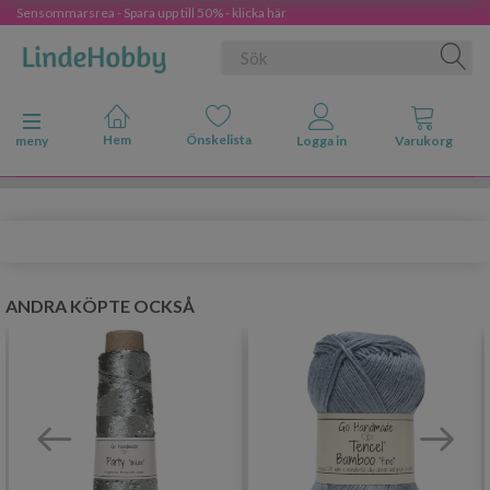
Sensommarsrea - Spara upp till 50% - klicka här
Ändra navigering
meny
ANDRA KÖPTE OCKSÅ