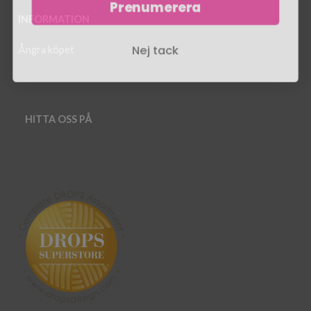
Prenumerera
INFORMATION
Nej tack
Ångra köpet
HITTA OSS PÅ