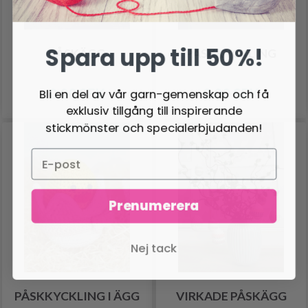
Spara upp till 50%!
PÅSKÄGG
PÅSKKYCKLING
0.00 SEK
0.00 SEK
Bli en del av vår garn-gemenskap och få
exklusiv tillgång till inspirerande
stickmönster och specialerbjudanden!
Prenumerera
Nej tack
PÅSKKYCKLING I ÄGG
VIRKADE PÅSKÄGG