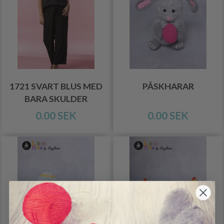
1721 SVART BLUS MED
PÅSKHARAR
BARA SKULDER
0.00 SEK
0.00 SEK