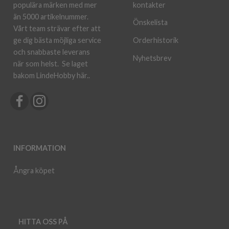
kontakter
populära märken med mer
än 5000 artikelnummer.
Önskelista
Vårt team strävar efter att
ge dig bästa möjliga service
Orderhistorik
och snabbaste leverans
Nyhetsbrev
när som helst.
Se laget
bakom LindeHobby här.
.
INFORMATION
Ångra köpet
HITTA OSS PÅ