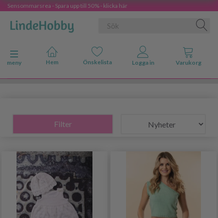
Sensommarsrea - Spara upp till 50% - klicka här
Ändra navigering
meny
Filter