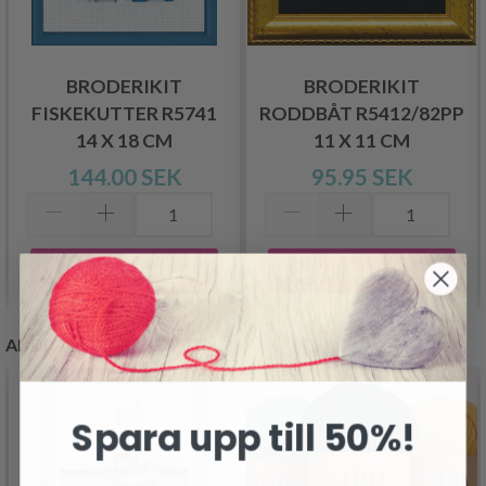
BRODERIKIT
BRODERIKIT
FISKEKUTTER R5741
RODDBÅT R5412/82PP
14 X 18 CM
11 X 11 CM
144.00 SEK
95.95 SEK
Lägg till varukorgen
Lägg till varukorgen
ANDRA KUNDER KÖPTE
Spara upp till 50%!