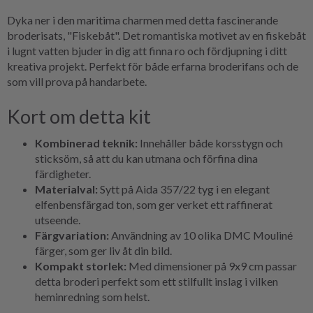
Dyka ner i den maritima charmen med detta fascinerande
broderisats, "Fiskebåt". Det romantiska motivet av en fiskebåt
i lugnt vatten bjuder in dig att finna ro och fördjupning i ditt
kreativa projekt. Perfekt för både erfarna broderifans och de
som vill prova på handarbete.
Kort om detta kit
Kombinerad teknik:
Innehåller både korsstygn och
sticksöm, så att du kan utmana och förfina dina
färdigheter.
Materialval:
Sytt på Aida 357/22 tyg i en elegant
elfenbensfärgad ton, som ger verket ett raffinerat
utseende.
Färgvariation:
Användning av 10 olika DMC Mouliné
färger, som ger liv åt din bild.
Kompakt storlek:
Med dimensioner på 9x9 cm passar
detta broderi perfekt som ett stilfullt inslag i vilken
heminredning som helst.