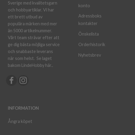
Sverige med kvalitetsgarn
konto
och hobbyartiklar. Vi har
Adressboks
ett brett utbud av
kontakter
populära märken med mer
än 5000 artikelnummer.
Önskelista
Vårt team strävar efter att
ge dig bästa möjliga service
Orderhistorik
och snabbaste leverans
Nyhetsbrev
när som helst.
Se laget
bakom LindeHobby här.
.
INFORMATION
Ångra köpet