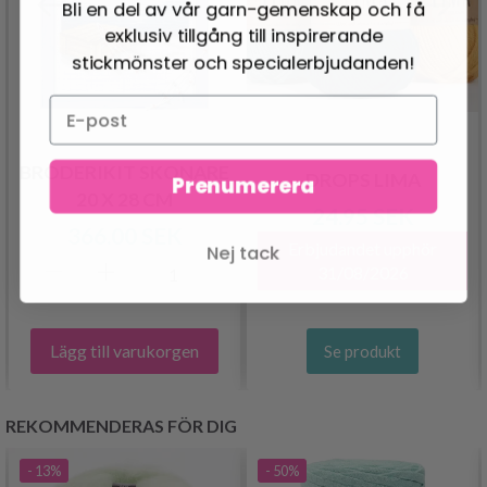
Bli en del av vår garn-gemenskap och få
exklusiv tillgång till inspirerande
stickmönster och specialerbjudanden!
BRODERIKIT SKONARE
DROPS LIMA
Prenumerera
20 X 28 CM
24.95 SEK
366.00 SEK
Erbjudandet upphör
Nej tack
31/08/2026
Lägg till varukorgen
Se produkt
REKOMMENDERAS FÖR DIG
- 13%
- 50%