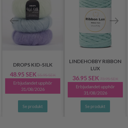
LINDEHOBBY RIBBON
DROPS KID-SILK
LUX
48.95 SEK
55.95 SEK
36.95 SEK
73.95 SEK
Erbjudandet upphör
Erbjudandet upphör
31/08/2026
31/08/2026
Se produkt
Se produkt