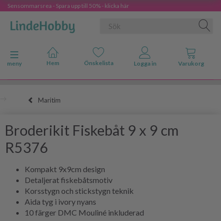
Sensommarsrea - Spara upp till 50% - klicka här
Ändra navigering
meny
Maritim
Broderikit Fiskebåt 9 x 9 cm
R5376
Kompakt 9x9cm design
Detaljerat fiskebåtsmotiv
Korsstygn och stickstygn teknik
Aida tyg i ivory nyans
10 färger DMC Mouliné inkluderad