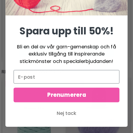
DROPS FLORA
DROPS NORD
26.95 SEK
29.95 SEK
Pris från
Pris från
Spara upp till 50%!
Bli en del av vår garn-gemenskap och få
Se produkt
Se produkt
exklusiv tillgång till inspirerande
stickmönster och specialerbjudanden!
REKOMMENDERAS FÖR DIG
- 50%
- 13%
Prenumerera
Nej tack