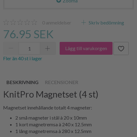
Zooma
0
anmeldelser
Skriv bedömning
76.95 SEK
Lägg till varukorgen
Fler än 40 st i lager
BESKRIVNING
RECENSIONER
KnitPro Magnetset (4 st)
Magnetset innehållande totalt 4 magneter:
2 små magneter i stål à 20 x 10mm
1 kort magnetremsa à 240 x 12.5mm
1 lång magnetremsa à 280 x 12.5mm