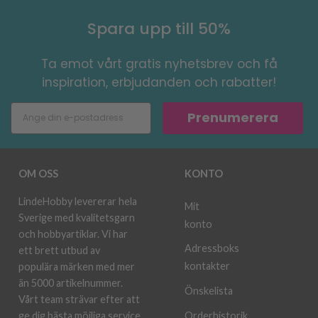
Spara upp till 50%
Ta emot vårt gratis nyhetsbrev och få
inspiration, erbjudanden och rabatter!
Prenumerera
OM OSS
KONTO
LindeHobby levererar hela
Mit
Sverige med kvalitetsgarn
konto
och hobbyartiklar. Vi har
Adressboks
ett brett utbud av
kontakter
populära märken med mer
än 5000 artikelnummer.
Önskelista
Vårt team strävar efter att
ge dig bästa möjliga service
Orderhistorik