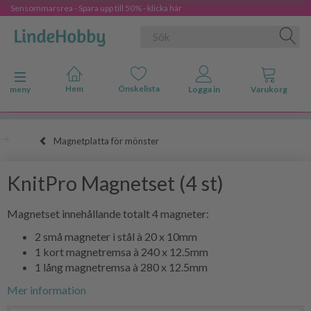
Sensommarsrea - Spara upp till 50% - klicka här
Ändra navigering
meny
Magnetplatta för mönster
KnitPro Magnetset (4 st)
Magnetset innehållande totalt 4 magneter:
2 små magneter i stål à 20 x 10mm
1 kort magnetremsa à 240 x 12.5mm
1 lång magnetremsa à 280 x 12.5mm
Mer information