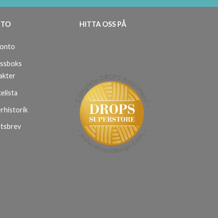
TO
HITTA OSS PÅ
konto
ssboks
akter
elista
rhistorik
tsbrev