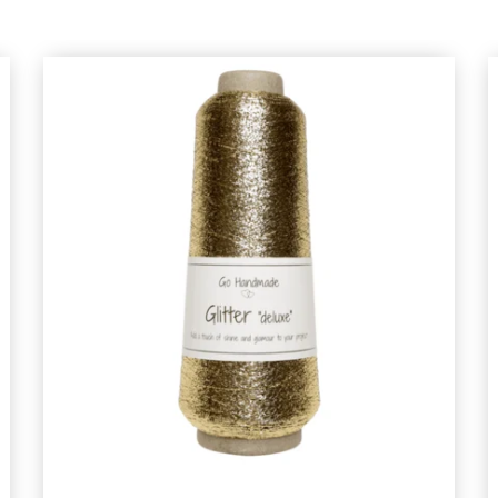
Spara upp till 50%!
Bli en del av vår garn-gemenskap och få
exklusiv tillgång till inspirerande
stickmönster och specialerbjudanden!