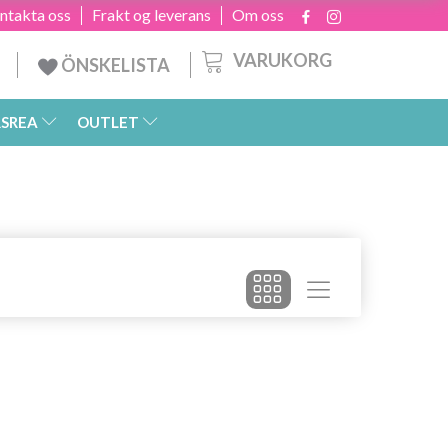
ntakta oss
Frakt og leverans
Om oss
VARUKORG
ÖNSKELISTA
SREA
OUTLET