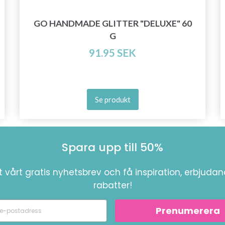
Prenumerera
GO HANDMADE GLITTER "DELUXE" 60
G
Nej tack
91.95 SEK
Se produkt
Spara upp till 50%
 vårt gratis nyhetsbrev och få inspiration, erbjuda
rabatter!
Prenumerera