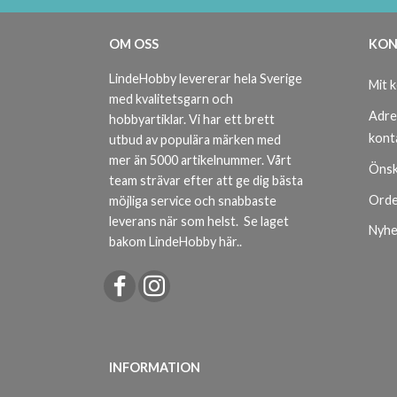
OM OSS
KON
LindeHobby levererar hela Sverige
Mit 
med kvalitetsgarn och
Adre
hobbyartiklar. Vi har ett brett
kont
utbud av populära märken med
mer än 5000 artikelnummer. Vårt
Önsk
team strävar efter att ge dig bästa
Orde
möjliga service och snabbaste
leverans när som helst.
Se laget
Nyhe
bakom LindeHobby här.
.
INFORMATION