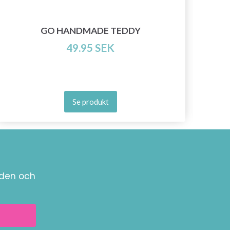
G
GO HANDMADE TEDDY
49.95 SEK
Se produkt
nden och