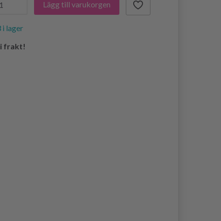
Lägg till varukorgen
 i lager
i frakt!