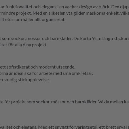
unktionalitet och elegans i en vacker design av björk. Den djupa
r mindre projekt. Med en silkeslen yta glider maskorna enkelt, vil
llt etui som håller allt organiserat.
kt som sockor, mössor och barnkläder. De korta 9 cm långa stickor
tet för alla dina projekt.
ett sofistikerat och modernt utseende.
orna är idealiska för arbete med små omkretsar.
en smidig stickupplevelse.
 för projekt som sockor, mössor och barnkläder. Växla mellan kabe
litet och elegans. Med ett snyggt förvaringsetui, ett brett urval a