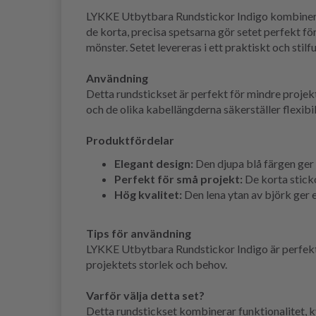
LYKKE Utbytbara Rundstickor Indigo kombinerar f
de korta, precisa spetsarna gör setet perfekt fö
mönster. Setet levereras i ett praktiskt och stilfu
Användning
Detta rundstickset är perfekt för mindre proje
och de olika kabellängderna säkerställer flexibili
Produktfördelar
Elegant design:
Den djupa blå färgen ger 
Perfekt för små projekt:
De korta stick
Hög kvalitet:
Den lena ytan av björk ger 
Tips för användning
LYKKE Utbytbara Rundstickor Indigo är perfekta
projektets storlek och behov.
Varför välja detta set?
Detta rundstickset kombinerar funktionalitet, kva