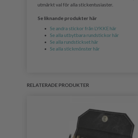
utmärkt val för alla stickentusiaster.
Se liknande produkter här
Se andra stickor från LYKKE här
Se alla utbytbara rundstickor här
Se alla rundstickset här
Se alla stickmönster här
RELATERADE PRODUKTER