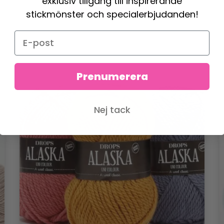
exklusiv tillgång till inspirerande
Lägg till varukorgen
stickmönster och specialerbjudanden!
Prenumerera
Nej tack