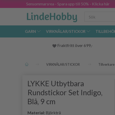
Sensommarsrea - Spara upp till 50% - Klicka här
GARN
VIRKNÅLAR/STICKOR
TILLBEHÖ
Fraktfritt över 699,-
VIRKNÅLAR/STICKOR
Tillverkare
LYKKE Utbytbara
Rundstickor Set Indigo,
Blå, 9 cm
Material:
Björkträ