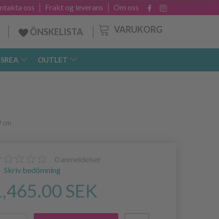
ntakta oss
Frakt og leverans
Om oss
VARUKORG
ÖNSKELISTA
SREA
OUTLET
9 cm
0
anmeldelser
Skriv bedömning
1,465.00 SEK