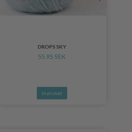
HO
DROPS SKY
55.95 SEK
Se produkt