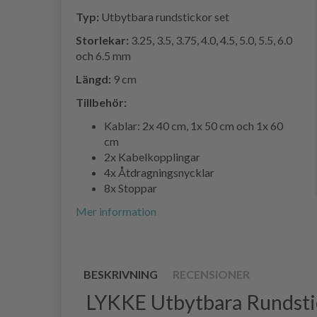
Typ:
Utbytbara rundstickor set
Storlekar:
3.25, 3.5, 3.75, 4.0, 4.5, 5.0, 5.5, 6.0
och 6.5 mm
Längd:
9 cm
Tillbehör:
Kablar: 2x 40 cm, 1x 50 cm och 1x 60
cm
2x Kabelkopplingar
4x Åtdragningsnycklar
8x Stoppar
Mer information
BESKRIVNING
RECENSIONER
LYKKE Utbytbara Rundstick