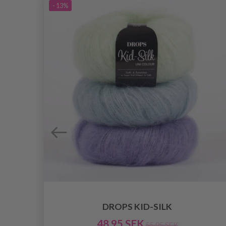
- 13%
DROPS KID-SILK
48.95 SEK
55.95 SEK