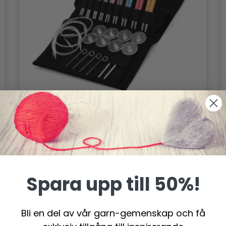
LYKKE UTBYTBARA RUNDSTICKOR SET
COLOUR, SVART, 9 CM
1,465.00 SEK
Spara upp till 50%!
Bli en del av vår garn-gemenskap och få