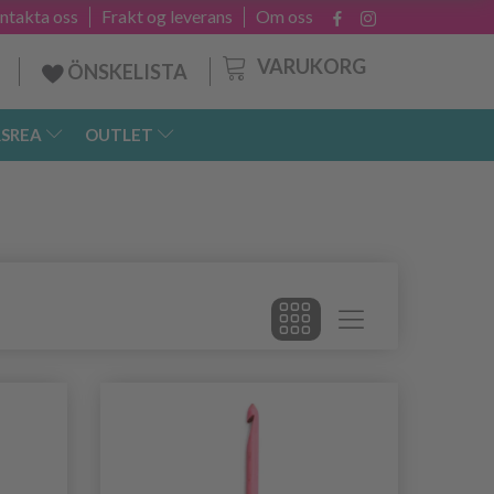
ntakta oss
Frakt og leverans
Om oss
VARUKORG
ÖNSKELISTA
SREA
OUTLET