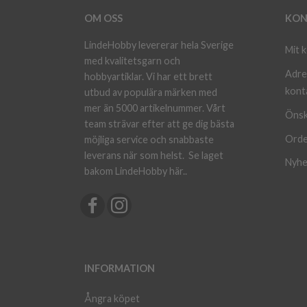
OM OSS
KON
LindeHobby levererar hela Sverige
Mit 
med kvalitetsgarn och
Adre
hobbyartiklar. Vi har ett brett
kont
utbud av populära märken med
mer än 5000 artikelnummer. Vårt
Önsk
team strävar efter att ge dig bästa
Orde
möjliga service och snabbaste
leverans när som helst.
Se laget
Nyhe
bakom LindeHobby här.
.
INFORMATION
Ångra köpet