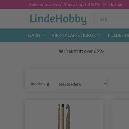
Sensommarsrea - Spara upp till 50% - Klicka här
GARN
VIRKNÅLAR/STICKOR
TILLBEHÖ
Fraktfritt över 699,-
Sortering: