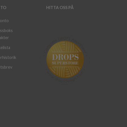
TO
HITTA OSS PÅ
konto
ssboks
akter
elista
rhistorik
tsbrev