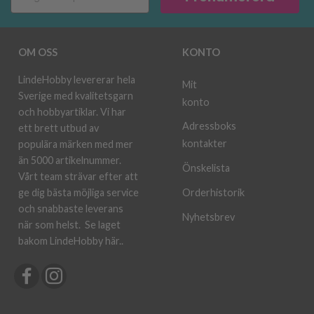
OM OSS
KONTO
LindeHobby levererar hela
Mit
Sverige med kvalitetsgarn
konto
och hobbyartiklar. Vi har
Adressboks
ett brett utbud av
kontakter
populära märken med mer
än 5000 artikelnummer.
Önskelista
Vårt team strävar efter att
ge dig bästa möjliga service
Orderhistorik
och snabbaste leverans
Nyhetsbrev
när som helst.
Se laget
bakom LindeHobby här.
.