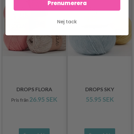
Prenumerera
Nej tack
DROPS FLORA
DROPS SKY
26.95 SEK
55.95 SEK
Pris från