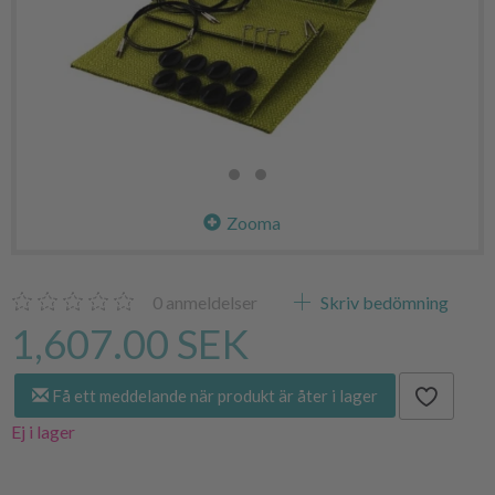
Zooma
0
anmeldelser
Skriv bedömning
1,607.00 SEK
Få ett meddelande när produkt är åter i lager
Ej i lager