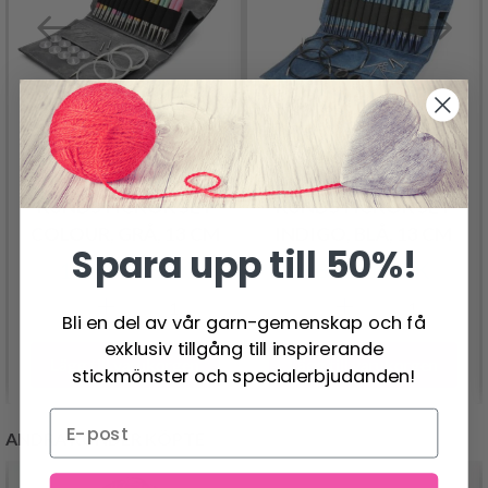
LYKKE UTBYTBARA
LYKKE UTBYTBARA
RUNDSTICKOR SET
RUNDSTICKOR SET
COLOUR, GRÅ, 13 CM
INDIGO, BLÅ, 13 CM
Spara upp till 50%!
1,830.00 SEK
1,830.00 SEK
Bli en del av vår garn-gemenskap och få
exklusiv tillgång till inspirerande
Lägg till varukorgen
Lägg till varukorgen
stickmönster och specialerbjudanden!
ANDRA KUNDER KÖPTE