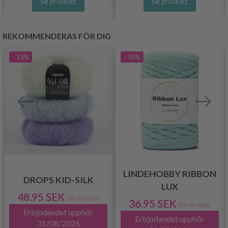
Se produkt
Se produkt
REKOMMENDERAS FÖR DIG
- 13%
- 50%
LINDEHOBBY RIBBON
DROPS KID-SILK
LUX
48.95 SEK
55.95 SEK
36.95 SEK
73.95 SEK
Erbjudandet upphör
Erbjudandet upphör
31/08/2026