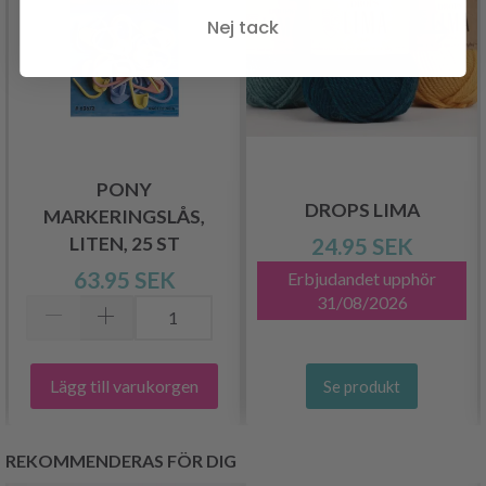
Nej tack
PONY
DROPS LIMA
MARKERINGSLÅS,
LITEN, 25 ST
24.95 SEK
63.95 SEK
Erbjudandet upphör
31/08/2026
Lägg till varukorgen
Se produkt
REKOMMENDERAS FÖR DIG