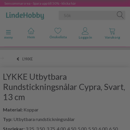
Sensommarsrea - Spara upp till 50% - klicka här
Ändra navigering
meny
LYKKE
LYKKE Utbytbara
Rundstickningsnålar Cypra, Svart,
13 cm
Material:
Koppar
Typ:
Utbytbara rundstickningsnålar
Storlekar:
3.25, 3.50, 3.75, 4.00, 4.50, 5.00, 5.50, 6.00, 6.50,