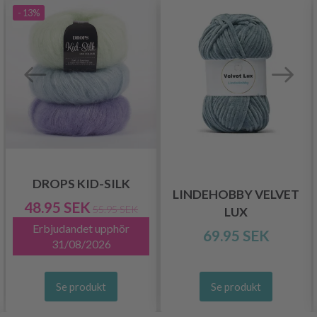
- 13%
DROPS KID-SILK
LINDEHOBBY VELVET
48.95 SEK
55.95 SEK
LUX
Erbjudandet upphör
69.95 SEK
31/08/2026
Se produkt
Se produkt