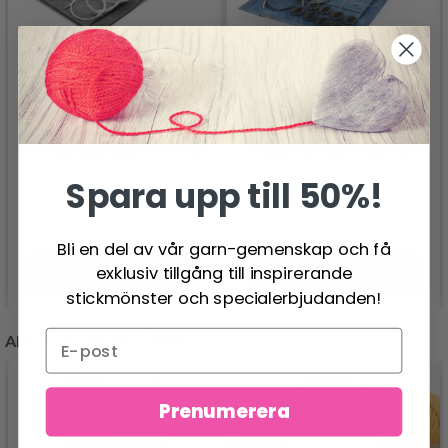
LYKKE UTBYTBARA
LYKKE UTBYTBARA
RUNDSTICKOR SET
RUNDSTICKOR SET
COLOUR, GRÅ, 13 CM
INDIGO, BLÅ, 13 CM
1,830.00 SEK
1,830.00 SEK
Spara upp till 50%!
Bli en del av vår garn-gemenskap och få
exklusiv tillgång till inspirerande
Lägg till varukorgen
Lägg till varukorgen
stickmönster och specialerbjudanden!
ANDRA KUNDER KÖPTE
Prenumerera