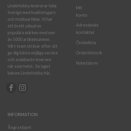
LindeHobby levererar hela
Mit
Sverige med kvalitetsgarn
konto
och hobbyartiklar. Vi har
Adressboks
ett brett utbud av
kontakter
populära märken med mer
än 5000 artikelnummer.
Önskelista
Vårt team strävar efter att
ge dig bästa möjliga service
Orderhistorik
och snabbaste leverans
Nyhetsbrev
när som helst.
Se laget
bakom LindeHobby här.
.
INFORMATION
Ångra köpet