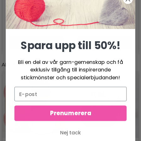
UMBER, TAN, 15 CM
DRIFTWOOD, GRÅ, 15
(2.00-3.75 MM)
CM (2.00-3.75 MM)
1,461.00 SEK
1,465.00 SEK
Spara upp till 50%!
Lägg till varukorgen
Lägg till varukorgen
Bli en del av vår garn-gemenskap och få
ANDRA KUNDER KÖPTE
exklusiv tillgång till inspirerande
stickmönster och specialerbjudanden!
Prenumerera
Nej tack