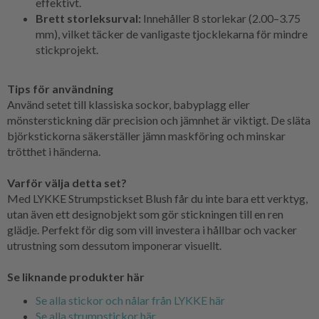
effektivt.
Brett storleksurval:
Innehåller 8 storlekar (2.00–3.75
mm), vilket täcker de vanligaste tjocklekarna för mindre
stickprojekt.
Tips för användning
Använd setet till klassiska sockor, babyplagg eller
mönsterstickning där precision och jämnhet är viktigt. De släta
björkstickorna säkerställer jämn maskföring och minskar
trötthet i händerna.
Varför välja detta set?
Med LYKKE Strumpstickset Blush får du inte bara ett verktyg,
utan även ett designobjekt som gör stickningen till en ren
glädje. Perfekt för dig som vill investera i hållbar och vacker
utrustning som dessutom imponerar visuellt.
Se liknande produkter här
Se alla stickor och nålar från LYKKE här
Se alla strumpstickor här