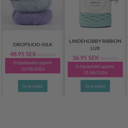
LINDEHOBBY RIBBON
DROPS KID-SILK
LUX
48.95 SEK
55.95 SEK
36.95 SEK
73.95 SEK
Erbjudandet upphör
Erbjudandet upphör
31/08/2026
31/08/2026
Se produkt
Se produkt