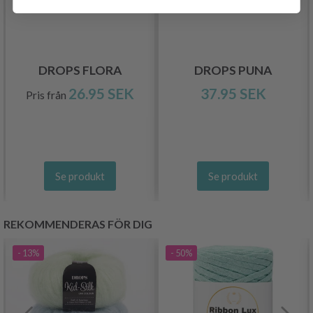
DROPS FLORA
DROPS PUNA
26.95 SEK
37.95 SEK
Pris från
Se produkt
Se produkt
REKOMMENDERAS FÖR DIG
- 13%
- 50%