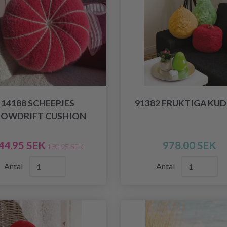
14188 SCHEEPJES
91382 FRUKTIGA KU
NOWDRIFT CUSHION
44.95 SEK
978.00 SEK
180.95 SEK
Antal
Antal