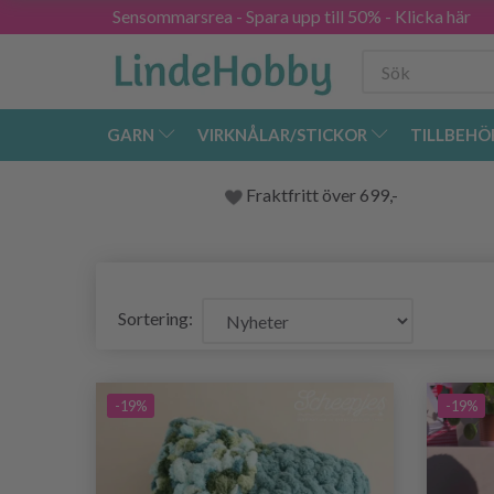
Sensommarsrea - Spara upp till 50% - Klicka här
GARN
VIRKNÅLAR/STICKOR
TILLBEHÖ
Fraktfritt över 699,-
Sortering:
-19%
-19%