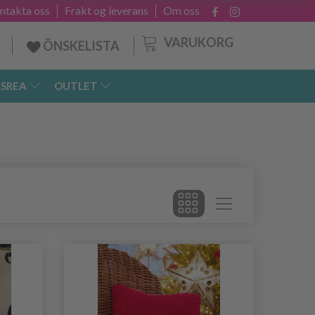
ntakta oss
Frakt og leverans
Om oss
VARUKORG
ÖNSKELISTA
SREA
OUTLET