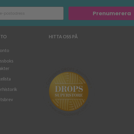
Prenumerera
TO
HITTA OSS PÅ
konto
ssboks
akter
elista
rhistorik
tsbrev