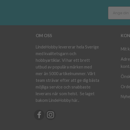
OM OSS
KON
LindeHobby levererar hela Sverige
Mit 
med kvalitetsgarn och
Adre
hobbyartiklar. Vi har ett brett
kont
utbud av populära märken med
mer än 5000 artikelnummer. Vårt
Önsk
team strävar efter att ge dig bästa
Orde
möjliga service och snabbaste
leverans när som helst.
Se laget
Nyhe
bakom LindeHobby här.
.