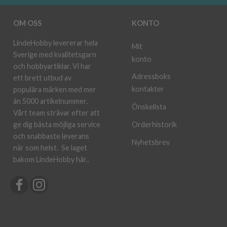
OM OSS
KONTO
LindeHobby levererar hela
Mit
Sverige med kvalitetsgarn
konto
och hobbyartiklar. Vi har
Adressboks
ett brett utbud av
kontakter
populära märken med mer
än 5000 artikelnummer.
Önskelista
Vårt team strävar efter att
ge dig bästa möjliga service
Orderhistorik
och snabbaste leverans
Nyhetsbrev
när som helst.
Se laget
bakom LindeHobby här.
.