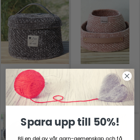
GO HANDMADE MOSS
GO HANDMADE MOSS
STITCH KURVE MED
STITCH KURVE MED
LÅG
PU-LÆDERBUNDE
0.00 SEK
0.00 SEK
Spara upp till 50%!
Bli en del av vår garn-gemenskap och få