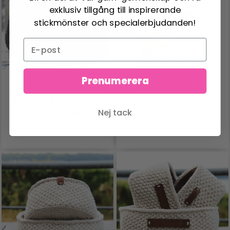
exklusiv tillgång till inspirerande
stickmönster och specialerbjudanden!
Prenumerera
GO HANDMADE MOSS
170-40 QUITO BY
STITCH KURVE MED
DROPS DESIGN
Nej tack
PU-LÆDER BUNDE
0.00 SEK
0.00 SEK