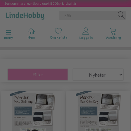
Sensommarsrea - Spara upp till 50% - klicka här
Ändra navigering
meny
Filter