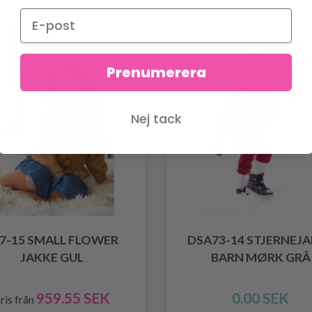
Prenumerera
Nej tack
7-15 SMALL FLOWER
DSA73-14 STJERNEJ
JAKKE GUL
BARN MØRK GRÅ
959.55 SEK
0.00 SEK
ris från