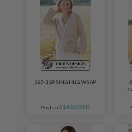
267-3 SPRING HUG WRAP
2
C
514.50 SEK
Pris från
P