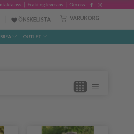
ntakta oss
Frakt og leverans
Om oss
VARUKORG
ÖNSKELISTA
SREA
OUTLET