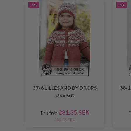
-5%
-6%
37-6 LILLESAND BY DROPS
38-
DESIGN
281.35 SEK
Pris från
P
297.35 SEK