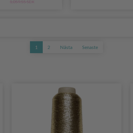
1,059.55 SEK
1
2
Nästa
Senaste