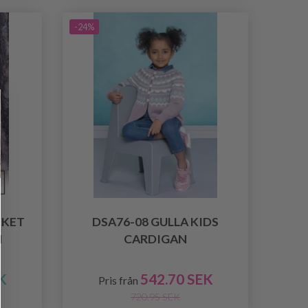
-24%
CKET
DSA76-08 GULLA KIDS
N
CARDIGAN
K
542.70 SEK
Pris från
720.95 SEK