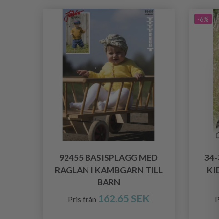
-6%
92455 BASISPLAGG MED
34-
RAGLAN I KAMBGARN TILL
KI
BARN
162.65 SEK
Pris från
P