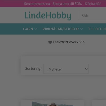
Sensommarsrea - Spara upp till 50% - Klicka här
GARN
VIRKNÅLAR/STICKOR
TILLBEHÖ
Fraktfritt över 699,-
Sortering: