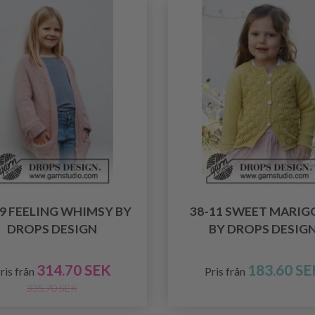
19 FEELING WHIMSY BY
38-11 SWEET MARIG
DROPS DESIGN
BY DROPS DESIG
314.70 SEK
183.60 SE
ris från
Pris från
335.70 SEK