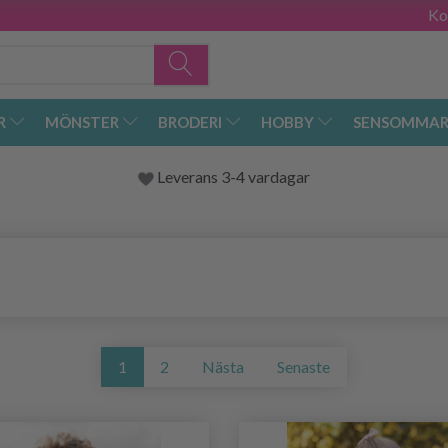
Ko
R
MÖNSTER
BRODERI
HOBBY
SENSOMMAR
Leverans 3-4 vardagar
1
2
Nästa
Senaste