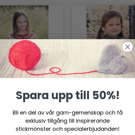
Spara upp till 50%!
31 CANDY CANE LANE
37-2 NORTH STAR JA
DS JACKET BY DROPS
BY DROPS DESIG
Bli en del av vår garn-gemenskap och få
DESIGN
exklusiv tillgång till inspirerande
191.40 SEK
188.65 SE
ris från
Pris från
stickmönster och specialerbjudanden!
203.40 SEK