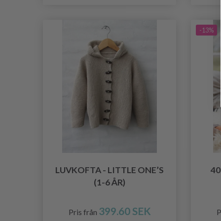
-13%
LUVKOFTA - LITTLE ONE’S
40
(1-6 ÅR)
399.60 SEK
Pris från
P