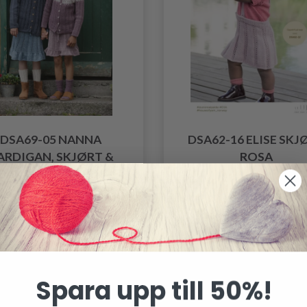
DSA69-05 NANNA
DSA62-16 ELISE SKJ
ARDIGAN, SKJØRT &
ROSA
BAKSERLUE SYRIN
0.00 SEK
0.00 SEK
Spara upp till 50%!