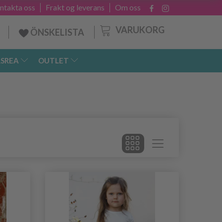
ntakta oss
Frakt og leverans
Om oss
VARUKORG
ÖNSKELISTA
SREA
OUTLET