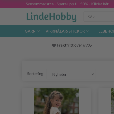
Sensommarsrea - Spara upp till 50% - Klicka här
GARN
VIRKNÅLAR/STICKOR
TILLBEHÖ
Fraktfritt över 699,-
Sortering: