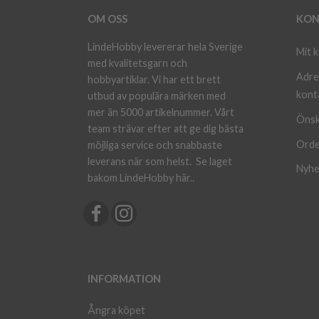
OM OSS
KON
LindeHobby levererar hela Sverige
Mit 
med kvalitetsgarn och
Adre
hobbyartiklar. Vi har ett brett
kont
utbud av populära märken med
mer än 5000 artikelnummer. Vårt
Önsk
team strävar efter att ge dig bästa
Orde
möjliga service och snabbaste
leverans när som helst.
Se laget
Nyhe
bakom LindeHobby här.
.
INFORMATION
Ångra köpet