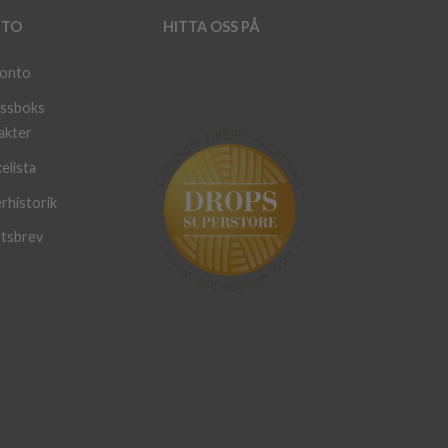
TO
HITTA OSS PÅ
konto
ssboks
akter
elista
rhistorik
tsbrev