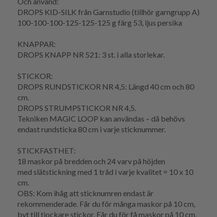
Och använd:
DROPS KID-SILK från Garnstudio (tillhör garngrupp A)
100-100-100-125-125-125 g färg 53, ljus persika
KNAPPAR:
DROPS KNAPP NR 521: 3 st. i alla storlekar.
STICKOR:
DROPS RUNDSTICKOR NR 4,5: Längd 40 cm och 80
cm.
DROPS STRUMPSTICKOR NR 4,5.
Tekniken MAGIC LOOP kan användas – då behövs
endast
rundsticka
80 cm i varje sticknummer.
STICKFASTHET
:
18 maskor på bredden och 24
varv
på höjden
med
slätstickning
med 1 tråd i varje kvalitet = 10 x 10
cm.
OBS: Kom ihåg att sticknumren endast är
rekommenderade. Får du för många maskor på 10 cm,
byt till tjockare stickor. Får du för få maskor på 10 cm,