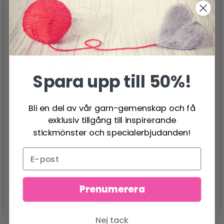
Spara upp till 50%!
Bli en del av vår garn-gemenskap och få
215-6 DEEP WOODS
exklusiv tillgång till inspirerande
250-14 AISLING
BY DROPS DESIGN
stickmönster och specialerbjudanden!
CARDIGAN BY DROPS
415.00 SEK
DESIGN
532.00 SEK
Pris från
Prenumerera
Lägg till varukorgen
Se produkt
Nej tack