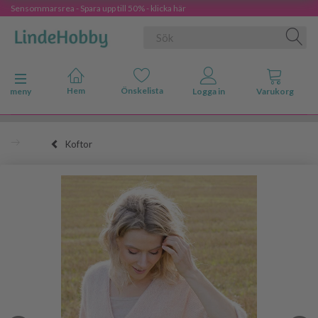
Sensommarsrea - Spara upp till 50% - klicka här
Ändra navigering
meny
Koftor