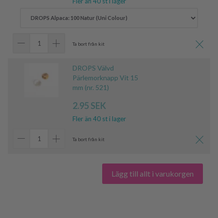
Fler än 40 st i lager
Ta bort från kit
DROPS Välvd
Pärlemorknapp Vit 15
mm (nr. 521)
2.95 SEK
Fler än 40 st i lager
Ta bort från kit
Lägg till allt i varukorgen