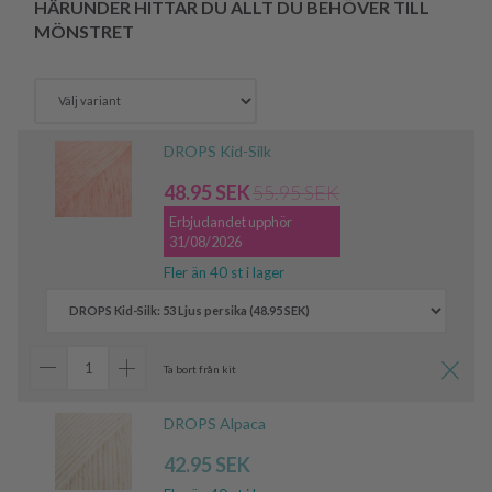
HÄRUNDER HITTAR DU ALLT DU BEHÖVER TILL
MÖNSTRET
DROPS Kid-Silk
48.95 SEK
55.95 SEK
Erbjudandet upphör
31/08/2026
Fler än 40 st i lager
Ta bort från kit
DROPS Alpaca
42.95 SEK