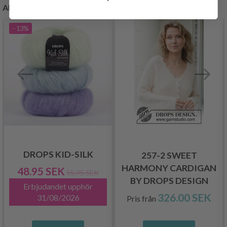
ANDRA KUNDER KÖPTE
- 13%
DROPS KID-SILK
257-2 SWEET
HARMONY CARDIGAN
48.95 SEK
55.95 SEK
BY DROPS DESIGN
Erbjudandet upphör
326.00 SEK
31/08/2026
Pris från