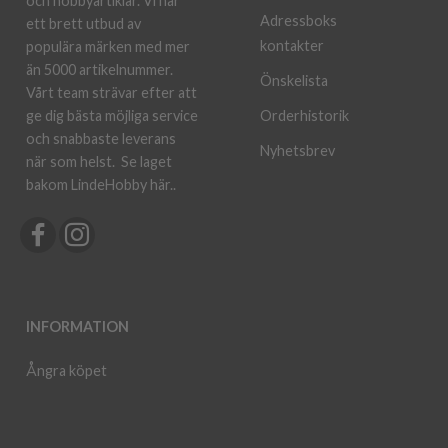
och hobbyartiklar. Vi har
Adressboks
ett brett utbud av
kontakter
populära märken med mer
än 5000 artikelnummer.
Önskelista
Vårt team strävar efter att
ge dig bästa möjliga service
Orderhistorik
och snabbaste leverans
Nyhetsbrev
när som helst.
Se laget
bakom LindeHobby här.
.
INFORMATION
Ångra köpet